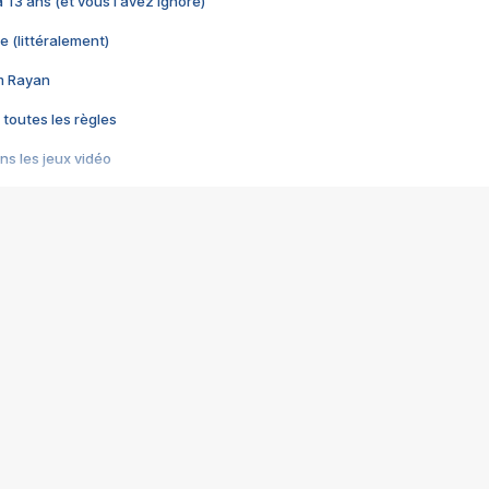
 a 13 ans (et vous l'avez ignoré)
e (littéralement)
im Rayan
 toutes les règles
s les jeux vidéo
us choquant de Rockstar ? - Le scandale BULLY
e plus moche de Steam
du RÊVE tourne au CAUCHEMAR
pendant 8 heures
it… à tort
umiliés par un jeu vidéo
ire - Final Fantasy 8
ti un empire - Age of Empires