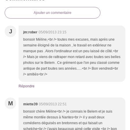
Ajouter un commentaire
J
jm:rober
05/09/2013 23:15
bonsoir Méline,<br /> toutes mes excuses, mais après une
semaine éloigné de la maison , le travail en extérieur ne
manque pas . Alors l'ordinateur est un peu laissé de côté.<br
/> Mais je viens de rattraper mon retard avec toutes ses belles
photos sur le Belem . Ce grément que l'on peu classé comme
antique de part toutes ses années......<br /> Bon vendredi<br
/> amitiés<br />
Répondre
M
miette39
05/09/2013 22:51
bonsoir chère Méline<br /> je connais le Belem et je suis
même montée dessus à Nantes<br /> il y avait deux
comédiens déguisés en bretonnes et qui faisait un
schetche<br /> j'avais beaucoup aimé cette visite <br /> bon