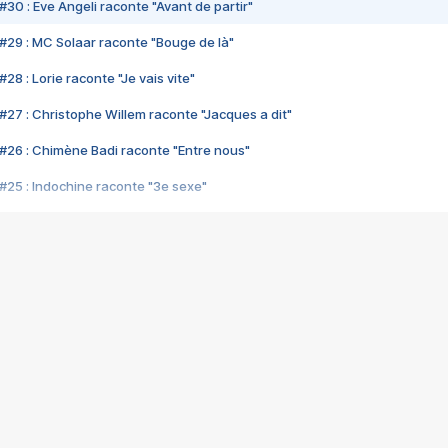
#30 : Eve Angeli raconte "Avant de partir"
#29 : MC Solaar raconte "Bouge de là"
28 : Lorie raconte "Je vais vite"
#27 : Christophe Willem raconte "Jacques a dit"
#26 : Chimène Badi raconte "Entre nous"
#25 : Indochine raconte "3e sexe"
#24 : Zaho raconte "C'est chelou"
#23 : Patrick Bruel raconte "Au café des délices"
#22 : Kyo raconte "Le chemin"
#21 : Nolwenn Leroy raconte "Cassé"
#20 : Patrick Hernandez raconte "Born to be alive"
#19 : Lorie raconte "Près de moi"
#18 : Michael Jones raconte "A nos actes manqués" (avec Jean-Jacque