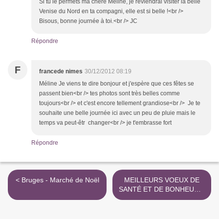
Si tu le permets ma chère Méline, je reviendrai visiter la belle
Venise du Nord en ta compagni, elle est si belle !<br />
Bisous, bonne journée à toi.<br /> JC
Répondre
F
francede nimes
30/12/2012 08:19
Méline Je viens te dire bonjour et j'espère que ces fêtes se
passent bien<br /> tes photos sont très belles comme
toujours<br /> et c'est encore tellement grandiose<br /> Je te
souhaite une belle journée ici avec un peu de pluie mais le
temps va peut-êtr changer<br /> je t'embrasse fort
Répondre
< Bruges - Marché de Noël
MEILLEURS VOEUX DE
SANTÉ ET DE BONHEUR À
TOUS MES AMIS ! >