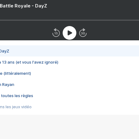
 Battle Royale - DayZ
 DayZ
 a 13 ans (et vous l'avez ignoré)
e (littéralement)
im Rayan
 toutes les règles
s les jeux vidéo
us choquant de Rockstar ? - Le scandale BULLY
e plus moche de Steam