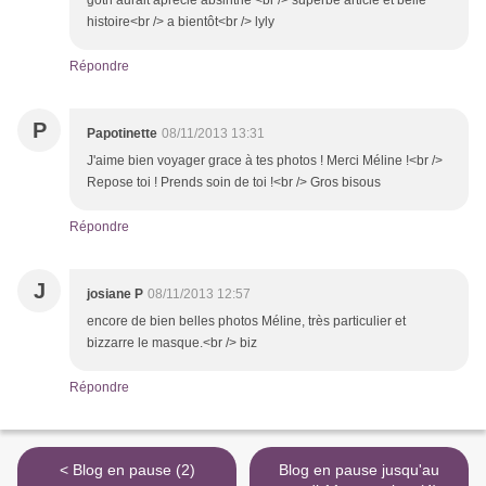
goth aurait aprécié absinthe <br /> superbe article et belle
histoire<br /> a bientôt<br /> lyly
Répondre
P
Papotinette
08/11/2013 13:31
J'aime bien voyager grace à tes photos ! Merci Méline !<br />
Repose toi ! Prends soin de toi !<br /> Gros bisous
Répondre
J
josiane P
08/11/2013 12:57
encore de bien belles photos Méline, très particulier et
bizzarre le masque.<br /> biz
Répondre
< Blog en pause (2)
Blog en pause jusqu'au