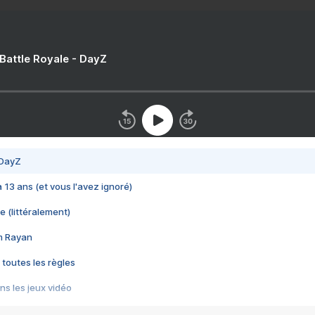
 Battle Royale - DayZ
 DayZ
 a 13 ans (et vous l'avez ignoré)
e (littéralement)
im Rayan
 toutes les règles
s les jeux vidéo
us choquant de Rockstar ? - Le scandale BULLY