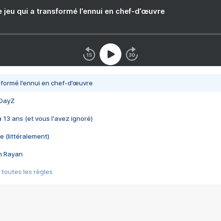
e jeu qui a transformé l’ennui en chef-d’œuvre
nsformé l’ennui en chef-d’œuvre
 DayZ
 a 13 ans (et vous l'avez ignoré)
e (littéralement)
im Rayan
 toutes les règles
s les jeux vidéo
us choquant de Rockstar ? - Le scandale BULLY