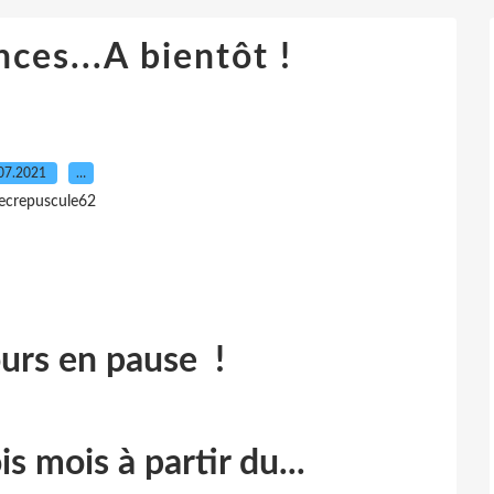
ces...A bientôt !
07.2021
…
lecrepuscule62
urs en pause !
is mois à partir du...