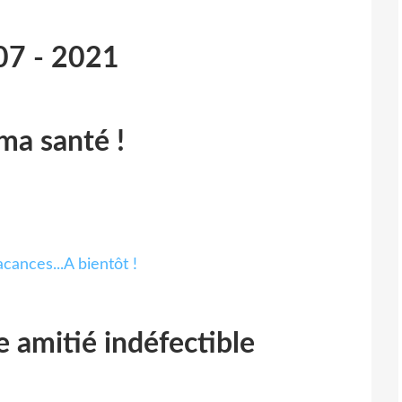
07 - 2021
ma santé !
e amitié indéfectible