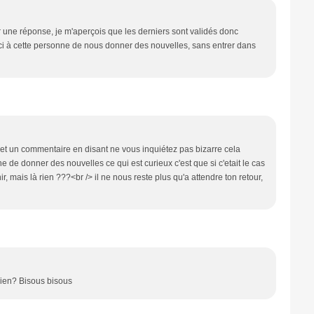
er une réponse, je m'aperçois que les derniers sont validés donc
erci à cette personne de nous donner des nouvelles, sans entrer dans
t un commentaire en disant ne vous inquiétez pas bizarre cela
he de donner des nouvelles ce qui est curieux c'est que si c'etait le cas
ir, mais là rien ???<br /> il ne nous reste plus qu'a attendre ton retour,
bien? Bisous bisous