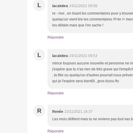
L
lacalobra
24/11/2021 09:56
re - moi , en lisant les commentaires pour y trouv
quelqu'un vient lire les commentaires !!!<br /> m
les détails mais que l'on sache !
Répondre
L
lacalobra
24/11/2021 09:53
mince toujours aucune nouvelle et personne ne me
j'espère que tu n'as rien de très grave qui t'empêc
, ta fille ou quelqu'un d'autres pourrait nous préven
qui je l'espère sera bientôt , gros bizou flo
Répondre
R
Renée
23/11/2021 16:37
Les mois défilent mais tu ne reviens pas tout vas 
Répondre