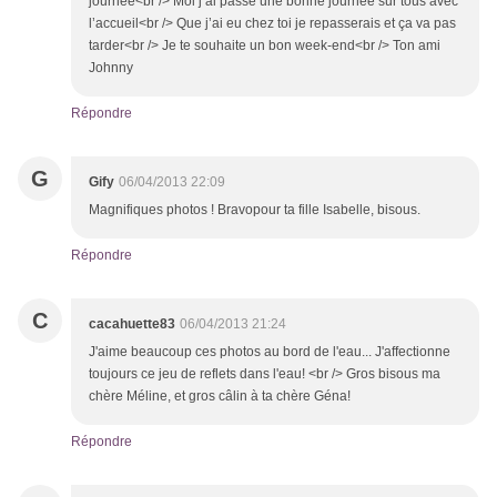
journée<br /> Moi j’ai passé une bonne journée sur tous avec
l’accueil<br /> Que j’ai eu chez toi je repasserais et ça va pas
tarder<br /> Je te souhaite un bon week-end<br /> Ton ami
Johnny
Répondre
G
Gify
06/04/2013 22:09
Magnifiques photos ! Bravopour ta fille Isabelle, bisous.
Répondre
C
cacahuette83
06/04/2013 21:24
J'aime beaucoup ces photos au bord de l'eau... J'affectionne
toujours ce jeu de reflets dans l'eau! <br /> Gros bisous ma
chère Méline, et gros câlin à ta chère Géna!
Répondre