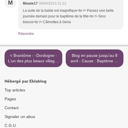
M
Moune17
06/04/2013 21:12
La suite de la balde est magnifique<br /> Passez une belle
journée demain pour le baptême de ta fille<br /> Gros
bisous<br /> Câlinettes à Gena
Répondre
< Brantôme - -Dordogne -
Blog en pause jusqu'au 8
L'un des plus beaux villages
avril - Cause : Baptème de
de France - c'est la Venise
ma fille Isabelle! >
du Périgord !
Hébergé par Eklablog
Top articles
Pages
Contact
Signaler un abus
C.G.U.