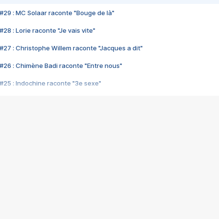
#29 : MC Solaar raconte "Bouge de là"
28 : Lorie raconte "Je vais vite"
#27 : Christophe Willem raconte "Jacques a dit"
#26 : Chimène Badi raconte "Entre nous"
#25 : Indochine raconte "3e sexe"
#24 : Zaho raconte "C'est chelou"
#23 : Patrick Bruel raconte "Au café des délices"
#22 : Kyo raconte "Le chemin"
#21 : Nolwenn Leroy raconte "Cassé"
#20 : Patrick Hernandez raconte "Born to be alive"
#19 : Lorie raconte "Près de moi"
#18 : Michael Jones raconte "A nos actes manqués" (avec Jean-Jacque