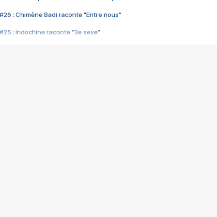
#26 : Chimène Badi raconte "Entre nous"
#25 : Indochine raconte "3e sexe"
#24 : Zaho raconte "C'est chelou"
#23 : Patrick Bruel raconte "Au café des délices"
#22 : Kyo raconte "Le chemin"
#21 : Nolwenn Leroy raconte "Cassé"
#20 : Patrick Hernandez raconte "Born to be alive"
#19 : Lorie raconte "Près de moi"
#18 : Michael Jones raconte "A nos actes manqués" (avec Jean-Jacque
#17 : Khaled raconte "Aïcha"
#16 : Corneille raconte "Parce qu'on vient de loin"
#15 : Indochine raconte "L'aventurier"