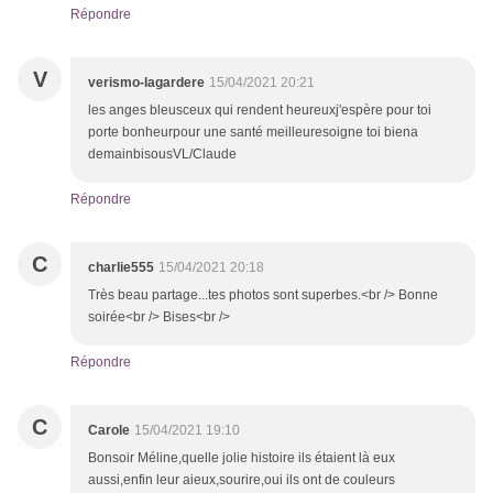
Répondre
V
verismo-lagardere
15/04/2021 20:21
les anges bleusceux qui rendent heureuxj'espère pour toi
porte bonheurpour une santé meilleuresoigne toi biena
demainbisousVL/Claude
Répondre
C
charlie555
15/04/2021 20:18
Très beau partage...tes photos sont superbes.<br /> Bonne
soirée<br /> Bises<br />
Répondre
C
Carole
15/04/2021 19:10
Bonsoir Méline,quelle jolie histoire ils étaient là eux
aussi,enfin leur aieux,sourire,oui ils ont de couleurs