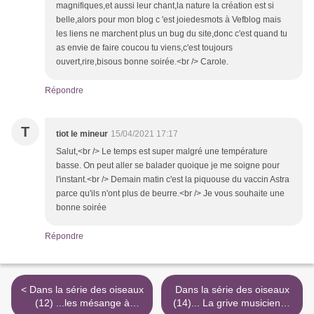
magnifiques,et aussi leur chant,la nature la création est si
belle,alors pour mon blog c 'est joiedesmots à Vefblog mais
les liens ne marchent plus un bug du site,donc c'est quand tu
as envie de faire coucou tu viens,c'est toujours
ouvert,rire,bisous bonne soirée.<br /> Carole.
Répondre
T
tiot le mineur
15/04/2021 17:17
Salut,<br /> Le temps est super malgré une température
basse. On peut aller se balader quoique je me soigne pour
l'instant.<br /> Demain matin c'est la piquouse du vaccin Astra
parce qu'ils n'ont plus de beurre.<br /> Je vous souhaite une
bonne soirée
Répondre
< Dans la série des oiseaux
Dans la série des oiseaux
(12) ...les mésange à
(14)... La grive musicienne