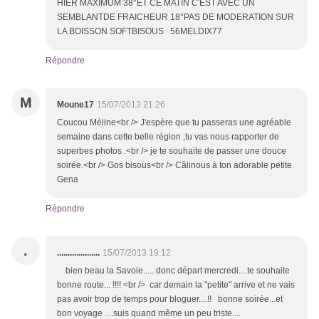
HIER MAXIMUM 38°ET CE MATIN C'EST AVEC UN
SEMBLANTDE FRAICHEUR 18°PAS DE MODERATION SUR
LA BOISSON SOFTBISOUS 56MELDIX77
Répondre
M
Moune17
15/07/2013 21:26
Coucou Méline<br /> J'espère que tu passeras une agréable
semaine dans cette belle région ,tu vas nous rapporter de
superbes photos .<br /> je te souhaite de passer une douce
soirée.<br /> Gos bisous<br /> Câlinous à ton adorable petite
Gena
Répondre
.
....................
15/07/2013 19:12
bien beau la Savoie..... donc départ mercredi....te souhaite
bonne route... !!!! <br /> car demain la "petite" arrive et ne vais
pas avoir trop de temps pour bloguer....!! bonne soirée...et
bon voyage ....suis quand même un peu triste....