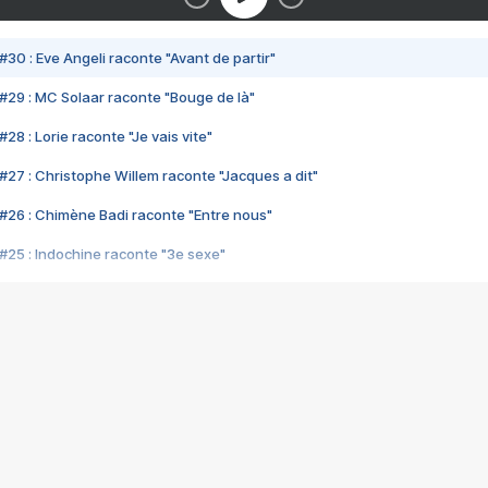
#30 : Eve Angeli raconte "Avant de partir"
#29 : MC Solaar raconte "Bouge de là"
28 : Lorie raconte "Je vais vite"
#27 : Christophe Willem raconte "Jacques a dit"
#26 : Chimène Badi raconte "Entre nous"
#25 : Indochine raconte "3e sexe"
#24 : Zaho raconte "C'est chelou"
#23 : Patrick Bruel raconte "Au café des délices"
#22 : Kyo raconte "Le chemin"
#21 : Nolwenn Leroy raconte "Cassé"
#20 : Patrick Hernandez raconte "Born to be alive"