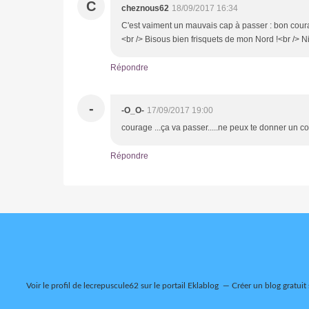
C
cheznous62
18/09/2017 16:34
C'est vaiment un mauvais cap à passer : bon courage
<br /> Bisous bien frisquets de mon Nord !<br /> N
Répondre
-
-O_O-
17/09/2017 19:00
courage ...ça va passer.....ne peux te donner un c
Répondre
Voir le profil de
lecrepuscule62
sur le portail Eklablog
Créer un blog gratuit