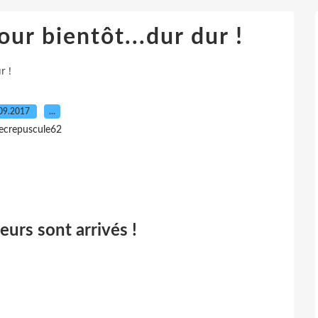
r bientôt...dur dur !
r !
09.2017
…
lecrepuscule62
eurs sont arrivés !