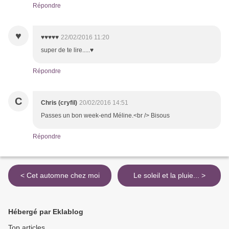
Répondre
♥
♥♥♥♥♥
22/02/2016 11:20
super de te lire.....♥
Répondre
C
Chris (cryfil)
20/02/2016 14:51
Passes un bon week-end Méline.<br /> Bisous
Répondre
< Cet automne chez moi
Le soleil et la pluie... >
Hébergé par Eklablog
Top articles