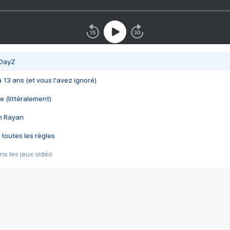
 DayZ
 a 13 ans (et vous l'avez ignoré)
e (littéralement)
im Rayan
 toutes les règles
s les jeux vidéo
us choquant de Rockstar ? - Le scandale BULLY
e plus moche de Steam
du RÊVE tourne au CAUCHEMAR
pendant 8 heures