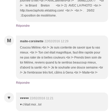
journée d'hier.<br /> AmiCalement<br /> 56MELDIX77 <br
/> le Briard Breton <br /> 2) AVEC LA PHOTO <br />
http://aveclaphoto.eklablog.com/ <br /> <br /> . 26/02
:.Exposition de modélisme.
Répondre
M
maite-corsinette
22/02/2016 12:29
Coucou Méline,<br /> Je suis contente de savoir que tu vas
mieux. <br /> Ton ciel était magnifique, faut être rapide pour
ne pas rater de si belles couleurs.<br /> Prends bien soin de
toi Méline, reviens quand tu te sentiras beaucoup mieux,
d'abord la santé.<br /> Je te souhaite une douce semaine.<br
/> Je t'embrasse très fort, câlins à Gena.<br /> Maite<br />
Répondre
♥
♥♥♥♥♥
22/02/2016 11:21
♥ c'était moi...lol