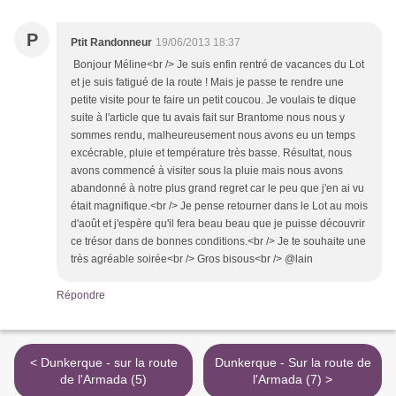
P
Ptit Randonneur
19/06/2013 18:37
Bonjour Méline<br /> Je suis enfin rentré de vacances du Lot
et je suis fatigué de la route ! Mais je passe te rendre une
petite visite pour te faire un petit coucou. Je voulais te dique
suite à l'article que tu avais fait sur Brantome nous nous y
sommes rendu, malheureusement nous avons eu un temps
excécrable, pluie et température très basse. Résultat, nous
avons commencé à visiter sous la pluie mais nous avons
abandonné à notre plus grand regret car le peu que j'en ai vu
était magnifique.<br /> Je pense retourner dans le Lot au mois
d'août et j'espère qu'il fera beau beau que je puisse découvrir
ce trésor dans de bonnes conditions.<br /> Je te souhaite une
très agréable soirée<br /> Gros bisous<br /> @lain
Répondre
< Dunkerque - sur la route
Dunkerque - Sur la route de
de l'Armada (5)
l'Armada (7) >