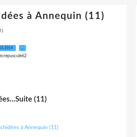
idées à Annequin (11)
1)
03.2014
…
lecrepuscule62
ées...Suite (11)