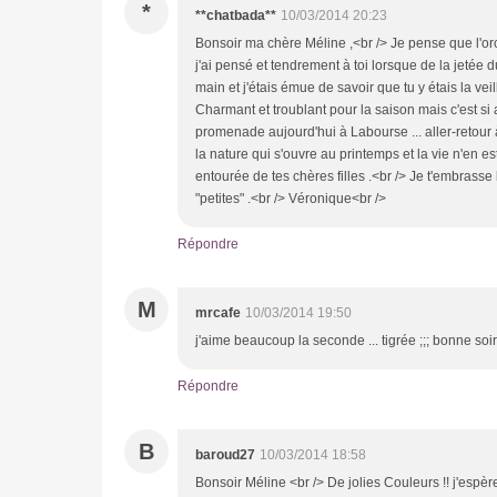
*
**chatbada**
10/03/2014 20:23
Bonsoir ma chère Méline ,<br /> Je pense que l'orch
j'ai pensé et tendrement à toi lorsque de la jetée 
main et j'étais émue de savoir que tu y étais la veill
Charmant et troublant pour la saison mais c'est si 
promenade aujourd'hui à Labourse ... aller-retour à 
la nature qui s'ouvre au printemps et la vie n'en e
entourée de tes chères filles .<br /> Je t'embrass
"petites" .<br /> Véronique<br />
Répondre
M
mrcafe
10/03/2014 19:50
j'aime beaucoup la seconde ... tigrée ;;; bonne so
Répondre
B
baroud27
10/03/2014 18:58
Bonsoir Méline <br /> De jolies Couleurs !! j'esp