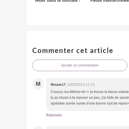
Aider dans la solitude !
Pause indéterminée
Commenter cet article
Ajouter un commentaire
M
Moune17
10/03/2014 21:13
Coucou ma Méline<br /> je trouve la bleue vraiment
tu as réussi à ta reposer un peu ,j'ai hâte de savoi
agréable soirée suivie d'une bonne nuit de repos
Répondre