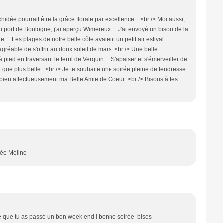
idée pourrait être la grâce florale par excellence ...<br /> Moi aussi,
du port de Boulogne, j'ai aperçu Wimereux ... J'ai envoyé un bisou de la
e ... Les plages de notre belle côte avaient un petit air estival .
agréable de s'offrir au doux soleil de mars .<br /> Une belle
pied en traversant le terril de Verquin ... S'apaiser et s'émerveiller de
st que plus belle . <br /> Je te souhaite une soirée pleine de tendresse
e bien affectueusement ma Belle Amie de Coeur .<br /> Bisous à tes
irée Méline
ère que tu as passé un bon week end ! bonne soirée bises