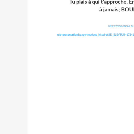
Tu plais à qui t'approche. E
à jamais; B
http://www.chiens-de
rub=presentation&page=rubrique_histoire&ID_ELEVEUR=1