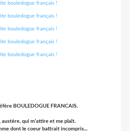
e préfère BOULEDOGUE FRANCAIS.
austère, qui m'attire et me plaît.
omme dont le coeur battrait incompris...