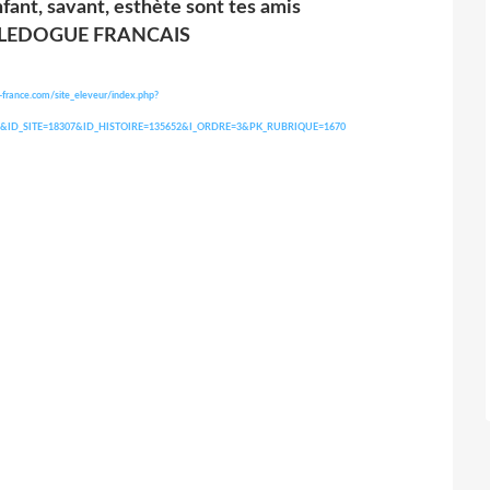
nfant, savant, esthète sont tes amis
OULEDOGUE FRANCAIS
-france.com/site_eleveur/index.php?
7241&ID_SITE=18307&ID_HISTOIRE=135652&I_ORDRE=3&PK_RUBRIQUE=1670