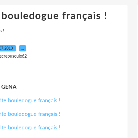
bouledogue français !
s !
07.2013
…
lecrepuscule62
GENA