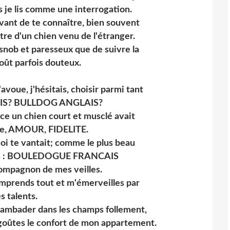
 je lis comme une interrogation.
avant de te connaître, bien souvent
ître d'un chien venu de l'étranger.
 snob et paresseux que de suivre la
ût parfois douteux.
'avoue, j'hésitais, choisir parmi tant
NOIS? BULLDOG ANGLAIS?
ce un chien court et musclé avait
ce, AMOUR, FIDELITE.
moi te vantait; comme le plus beau
res : BOULEDOGUE FRANCAIS
ompagnon de mes veilles.
omprends tout et m'émerveilles par
s talents.
, gambader dans les champs follement,
tu goûtes le confort de mon appartement.