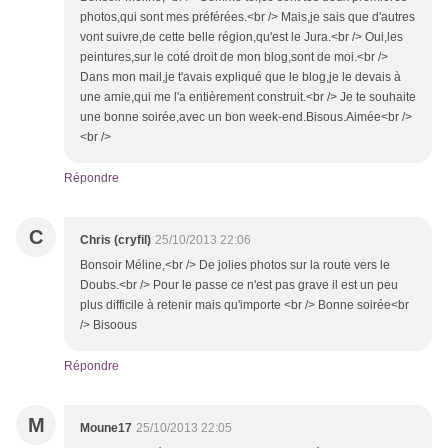
photos,qui sont mes préférées.<br /> Mais,je sais que d'autres
vont suivre,de cette belle région,qu'est le Jura.<br /> Oui,les
peintures,sur le coté droit de mon blog,sont de moi.<br />
Dans mon mail,je t'avais expliqué que le blog,je le devais à
une amie,qui me l'a entièrement construit.<br /> Je te souhaite
une bonne soirée,avec un bon week-end.Bisous.Aimée<br />
<br />
Répondre
C
Chris (cryfil)
25/10/2013 22:06
Bonsoir Méline,<br /> De jolies photos sur la route vers le
Doubs.<br /> Pour le passe ce n'est pas grave il est un peu
plus difficile à retenir mais qu'importe <br /> Bonne soirée<br
/> Bisoous
Répondre
M
Moune17
25/10/2013 22:05