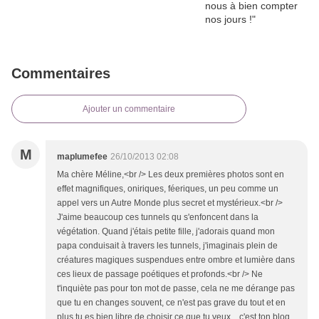
Commentaires
Ajouter un commentaire
M
maplumefee
26/10/2013 02:08
Ma chère Méline,<br /> Les deux premières photos sont en
effet magnifiques, oniriques, féeriques, un peu comme un
appel vers un Autre Monde plus secret et mystérieux.<br />
J'aime beaucoup ces tunnels qu s'enfoncent dans la
végétation. Quand j'étais petite fille, j'adorais quand mon
papa conduisait à travers les tunnels, j'imaginais plein de
créatures magiques suspendues entre ombre et lumière dans
ces lieux de passage poétiques et profonds.<br /> Ne
t'inquiète pas pour ton mot de passe, cela ne me dérange pas
que tu en changes souvent, ce n'est pas grave du tout et en
plus tu es bien libre de choisir ce que tu veux... c'est ton blog.