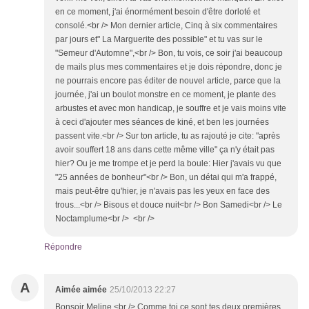
en ce moment, j'ai énormément besoin d'être dorloté et
consolé.<br /> Mon dernier article, Cinq à six commentaires
par jours et" La Marguerite des possible" et tu vas sur le
"Semeur d'Automne",<br /> Bon, tu vois, ce soir j'ai beaucoup
de mails plus mes commentaires et je dois répondre, donc je
ne pourrais encore pas éditer de nouvel article, parce que la
journée, j'ai un boulot monstre en ce moment, je plante des
arbustes et avec mon handicap, je souffre et je vais moins vite
à ceci d'ajouter mes séances de kiné, et ben les journées
passent vite.<br /> Sur ton article, tu as rajouté je cite: "après
avoir souffert 18 ans dans cette même ville" ça n'y était pas
hier? Ou je me trompe et je perd la boule: Hier j'avais vu que
"25 années de bonheur"<br /> Bon, un détai qui m'a frappé,
mais peut-être qu'hier, je n'avais pas les yeux en face des
trous...<br /> Bisous et douce nuit<br /> Bon Samedi<br /> Le
Noctamplume<br /> <br />
Répondre
A
Aimée aimée
25/10/2013 22:27
Bonsoir Meline,<br /> Comme toi,ce sont tes deux premières