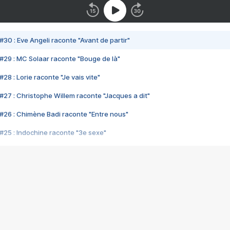
#30 : Eve Angeli raconte "Avant de partir"
#29 : MC Solaar raconte "Bouge de là"
28 : Lorie raconte "Je vais vite"
#27 : Christophe Willem raconte "Jacques a dit"
#26 : Chimène Badi raconte "Entre nous"
#25 : Indochine raconte "3e sexe"
#24 : Zaho raconte "C'est chelou"
#23 : Patrick Bruel raconte "Au café des délices"
#22 : Kyo raconte "Le chemin"
#21 : Nolwenn Leroy raconte "Cassé"
#20 : Patrick Hernandez raconte "Born to be alive"