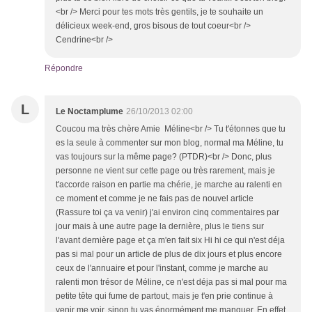
<br /> Merci pour tes mots très gentils, je te souhaite un
délicieux week-end, gros bisous de tout coeur<br />
Cendrine<br />
Répondre
L
Le Noctamplume
26/10/2013 02:00
Coucou ma très chère Amie Méline<br /> Tu t'étonnes que tu
es la seule à commenter sur mon blog, normal ma Méline, tu
vas toujours sur la même page? (PTDR)<br /> Donc, plus
personne ne vient sur cette page ou très rarement, mais je
t'accorde raison en partie ma chérie, je marche au ralenti en
ce moment et comme je ne fais pas de nouvel article
(Rassure toi ça va venir) j'ai environ cinq commentaires par
jour mais à une autre page la dernière, plus le tiens sur
l'avant dernière page et ça m'en fait six Hi hi ce qui n'est déja
pas si mal pour un article de plus de dix jours et plus encore
ceux de l'annuaire et pour l'instant, comme je marche au
ralenti mon trésor de Méline, ce n'est déja pas si mal pour ma
petite tête qui fume de partout, mais je t'en prie continue à
venir me voir, sinon tu vas énormément me manquer. En effet