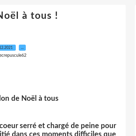
oël à tous !
12.2021
…
lecrepuscule62
llon de Noël à tous
 coeur serré et chargé de peine pour
itié dans ces moments difficiles que