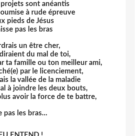
projets sont anéantis
 soumise à rude épreuve
ux pieds de Jésus
isse pas les bras
drais un être cher,
iraient du mal de toi,
r ta famille ou ton meilleur ami,
hé(e) par le licenciement,
is la vallée de la maladie
l à joindre les deux bouts,
us avoir la force de te battre,
 pas les bras...
EU ENTEND !