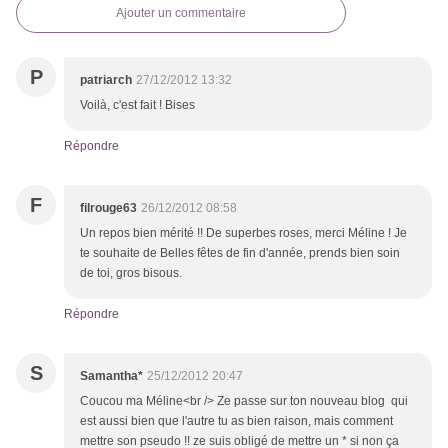
Ajouter un commentaire
P
patriarch
27/12/2012 13:32
Voilà, c'est fait ! Bises
Répondre
F
filrouge63
26/12/2012 08:58
Un repos bien mérité !! De superbes roses, merci Méline ! Je
te souhaite de Belles fêtes de fin d'année, prends bien soin
de toi, gros bisous.
Répondre
S
Samantha*
25/12/2012 20:47
Coucou ma Méline<br /> Ze passe sur ton nouveau blog qui
est aussi bien que l'autre tu as bien raison, mais comment
mettre son pseudo !! ze suis obligé de mettre un * si non ça