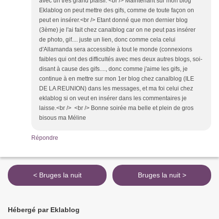
avec un très grand plaisir. <br /> Maintenant sur mon blog
Eklablog on peut mettre des gifs, comme de toute façon on
peut en insérer.<br /> Etant donné que mon dernier blog
(3ème) je l'ai fait chez canalblog car on ne peut pas insérer
de photo, gif.... juste un lien, donc comme cela celui
d'Allamanda sera accessible à tout le monde (connexions
faibles qui ont des difficultés avec mes deux autres blogs, soi-
disant à cause des gifs...., donc comme j'aime les gifs, je
continue à en mettre sur mon 1er blog chez canalblog (ILE
DE LA REUNION) dans les messages, et ma foi celui chez
eklablog si on veut en insérer dans les commentaires je
laisse.<br /> <br /> Bonne soirée ma belle et plein de gros
bisous ma Méline
Répondre
< Bruges la nuit
Bruges la nuit >
Hébergé par Eklablog