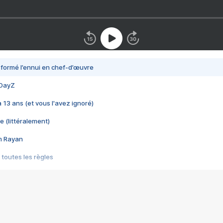
nsformé l’ennui en chef-d’œuvre
 DayZ
 a 13 ans (et vous l'avez ignoré)
e (littéralement)
im Rayan
 toutes les règles
s les jeux vidéo
us choquant de Rockstar ? - Le scandale BULLY
e plus moche de Steam