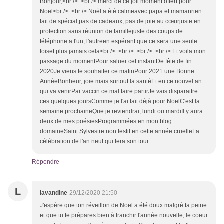
Bonjour,<br /> <br /> merci de ce joli moment offert pour
Noël<br /> <br /> Noël a été calmeavec papa et mamanrien
fait de spécial,pas de cadeaux, pas de joie au cœurjuste en
protection sans réunion de famillejuste des coups de
téléphone a l'un, l'autreen espérant que ce sera une seule
foiset plus jamais cela<br /> <br /> <br /> <br /> Et voila mon
passage du momentPour saluer cet instantDe fête de fin
2020Je viens te souhaiter ce matinPour 2021 une Bonne
AnnéeBonheur, joie mais surtout la santéEt en ce nouvel an
qui va venirPar vaccin ce mal faire partirJe vais disparaitre
ces quelques joursComme je l'ai fait déjà pour NoëlC'est la
semaine prochaineQue je reviendrai, lundi ou mardiIl y aura
deux de mes poésiesProgrammées en mon blog
domaineSaint Sylvestre non festif en cette année cruelleLa
célébration de l'an neuf qui fera son tour
Répondre
L
lavandine
29/12/2020 21:50
J'espère que ton réveillon de Noël a été doux malgré ta peine
et que tu te prépares bien à franchir l'année nouvelle, le coeur