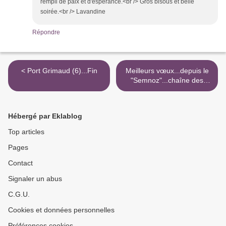
rempli de paix et d'espérance.<br /> Gros bisous et belle
soirée.<br /> Lavandine
Répondre
< Port Grimaud (6)...Fin
Meilleurs vœux...depuis le
"Semnoz"...chaîne des
Alpes ! >
Hébergé par Eklablog
Top articles
Pages
Contact
Signaler un abus
C.G.U.
Cookies et données personnelles
Préférences cookies