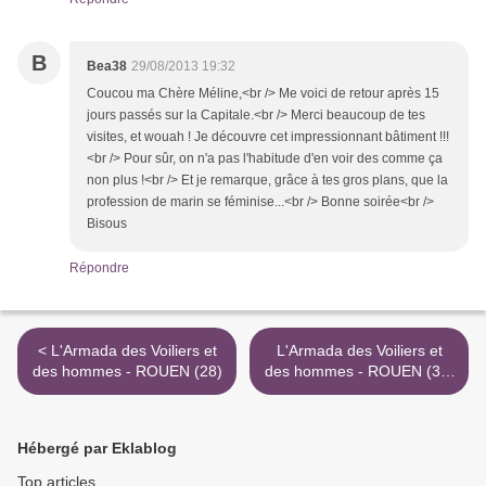
B
Bea38
29/08/2013 19:32
Coucou ma Chère Méline,<br /> Me voici de retour après 15
jours passés sur la Capitale.<br /> Merci beaucoup de tes
visites, et wouah ! Je découvre cet impressionnant bâtiment !!!
<br /> Pour sûr, on n'a pas l'habitude d'en voir des comme ça
non plus !<br /> Et je remarque, grâce à tes gros plans, que la
profession de marin se féminise...<br /> Bonne soirée<br />
Bisous
Répondre
< L'Armada des Voiliers et
L'Armada des Voiliers et
des hommes - ROUEN (28)
des hommes - ROUEN (30)
>
Hébergé par Eklablog
Top articles