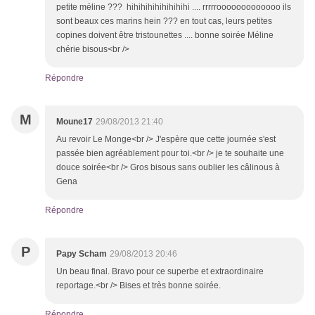
petite méline ??? hihihihihihihihihi .... rrrrrooooooooooooo ils
sont beaux ces marins hein ??? en tout cas, leurs petites
copines doivent être tristounettes .... bonne soirée Méline
chérie bisous<br />
Répondre
M
Moune17
29/08/2013 21:40
Au revoir Le Monge<br /> J'espère que cette journée s'est
passée bien agréablement pour toi.<br /> je te souhaite une
douce soirée<br /> Gros bisous sans oublier les câlinous à
Gena
Répondre
P
Papy Scham
29/08/2013 20:46
Un beau final. Bravo pour ce superbe et extraordinaire
reportage.<br /> Bises et très bonne soirée.
Répondre