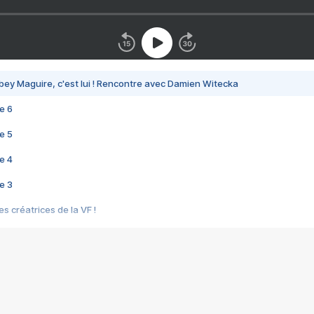
bey Maguire, c'est lui ! Rencontre avec Damien Witecka
e 6
e 5
e 4
e 3
s créatrices de la VF !
e 2
e 1
e Mektoub My Love arrive enfin ! Rencontre avec Shaïn Boumedine et Sal
i : après Toni en famille