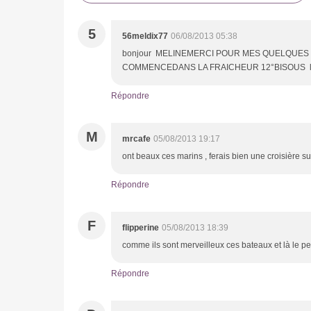
5
56meldix77
06/08/2013 05:38
bonjour MELINEMERCI POUR MES QUELQUES
COMMENCEDANS LA FRAICHEUR 12°BISOUS
Répondre
M
mrcafe
05/08/2013 19:17
ont beaux ces marins , ferais bien une croisière su
Répondre
F
flipperine
05/08/2013 18:39
comme ils sont merveilleux ces bateaux et là le p
Répondre