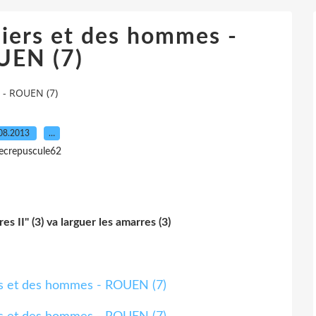
liers et des hommes -
EN (7)
 - ROUEN (7)
08.2013
…
lecrepuscule62
es II" (3) va larguer les amarres (3)