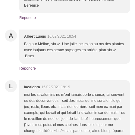
Bérénice
Répondre
A
Albert Lupus
16/02/2021 18:54
Bonjour Méline, <br /> Une jolie incursion au ras des plantes
avec toujours ces beaux paysages en arrière-plan.<br />
Bises
Répondre
L
lacalobra
15/02/2021 19:19
moi les st valentins ne m'ont jamais porté chance, j'ai souvent
eu des déconvenues.. soit des mecs qui me sortaient le gd
jeu, resto, fleurs etc.. mais rien derrière, soit mon ex mari par
exemple, qui buvait et qui foirait la st valentin car dormait !!! ou
le reveillon de noel ou jour de l'an, bref, heureusement que
j'avais mes potes et mes copines dans le coin pour me
changer les idées.<br /> mais par contre j'aime bien préparer