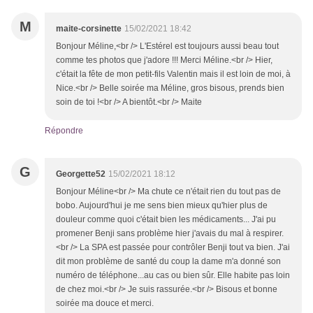
M
maite-corsinette
15/02/2021 18:42
Bonjour Méline,<br /> L'Estérel est toujours aussi beau tout
comme tes photos que j'adore !!! Merci Méline.<br /> Hier,
c'était la fête de mon petit-fils Valentin mais il est loin de moi, à
Nice.<br /> Belle soirée ma Méline, gros bisous, prends bien
soin de toi !<br /> A bientôt.<br /> Maite
Répondre
G
Georgette52
15/02/2021 18:12
Bonjour Méline<br /> Ma chute ce n'était rien du tout pas de
bobo. Aujourd'hui je me sens bien mieux qu'hier plus de
douleur comme quoi c'était bien les médicaments... J'ai pu
promener Benji sans problème hier j'avais du mal à respirer.
<br /> La SPA est passée pour contrôler Benji tout va bien. J'ai
dit mon problème de santé du coup la dame m'a donné son
numéro de téléphone...au cas ou bien sûr. Elle habite pas loin
de chez moi.<br /> Je suis rassurée.<br /> Bisous et bonne
soirée ma douce et merci.