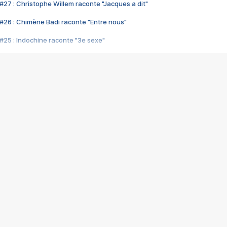
#27 : Christophe Willem raconte "Jacques a dit"
#26 : Chimène Badi raconte "Entre nous"
#25 : Indochine raconte "3e sexe"
#24 : Zaho raconte "C'est chelou"
#23 : Patrick Bruel raconte "Au café des délices"
#22 : Kyo raconte "Le chemin"
#21 : Nolwenn Leroy raconte "Cassé"
#20 : Patrick Hernandez raconte "Born to be alive"
#19 : Lorie raconte "Près de moi"
#18 : Michael Jones raconte "A nos actes manqués" (avec Jean-Jacque
#17 : Khaled raconte "Aïcha"
#16 : Corneille raconte "Parce qu'on vient de loin"
#15 : Indochine raconte "L'aventurier"