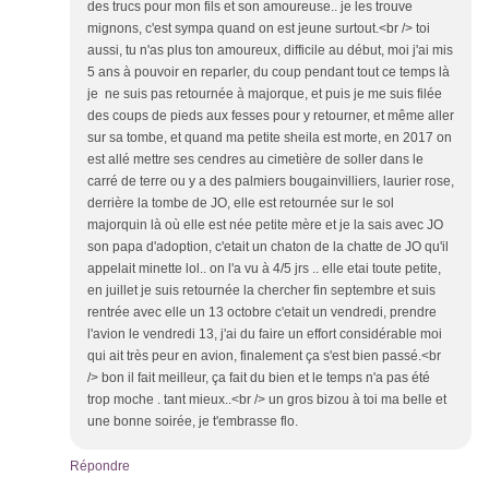
des trucs pour mon fils et son amoureuse.. je les trouve
mignons, c'est sympa quand on est jeune surtout.<br /> toi
aussi, tu n'as plus ton amoureux, difficile au début, moi j'ai mis
5 ans à pouvoir en reparler, du coup pendant tout ce temps là
je ne suis pas retournée à majorque, et puis je me suis filée
des coups de pieds aux fesses pour y retourner, et même aller
sur sa tombe, et quand ma petite sheila est morte, en 2017 on
est allé mettre ses cendres au cimetière de soller dans le
carré de terre ou y a des palmiers bougainvilliers, laurier rose,
derrière la tombe de JO, elle est retournée sur le sol
majorquin là où elle est née petite mère et je la sais avec JO
son papa d'adoption, c'etait un chaton de la chatte de JO qu'il
appelait minette lol.. on l'a vu à 4/5 jrs .. elle etai toute petite,
en juillet je suis retournée la chercher fin septembre et suis
rentrée avec elle un 13 octobre c'etait un vendredi, prendre
l'avion le vendredi 13, j'ai du faire un effort considérable moi
qui ait très peur en avion, finalement ça s'est bien passé.<br
/> bon il fait meilleur, ça fait du bien et le temps n'a pas été
trop moche . tant mieux..<br /> un gros bizou à toi ma belle et
une bonne soirée, je t'embrasse flo.
Répondre