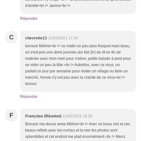
d'amitié<br /> Janine<br />
Répondre
C
chevrette13
11/02/2021 17:24
bonsoir Méline<br /> ce matin un peu plus frisquet mais beau,
on s'est pris une demi journée (en fait 2h) de rtt en fin de
matinée avec mon mari pour s'aérer, petite balade à pied pour
se vider un peu la tête.<br /> Autrefois, avec ce virus, on
partait un jour par semaine pour visiter un village ou faire un
marché, l'envie n'y est pas avec la crainte de ce virus<br />
bisous
Répondre
F
Françoise (Réunion)
11/02/2021 16:33
Bonsoir ma douce amie Méline<br /> Avec ce beau ciel et ces
beaux reflets avec les roches et la mer tes photos sont
splendides et cet endroit me plait énormément.<br /> Merci