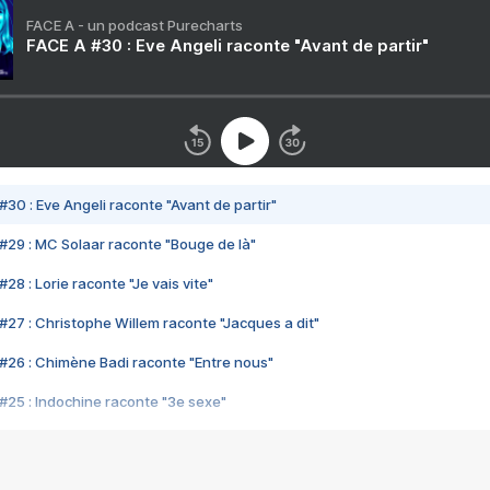
FACE A - un podcast Purecharts
FACE A #30 : Eve Angeli raconte "Avant de partir"
#30 : Eve Angeli raconte "Avant de partir"
#29 : MC Solaar raconte "Bouge de là"
28 : Lorie raconte "Je vais vite"
#27 : Christophe Willem raconte "Jacques a dit"
#26 : Chimène Badi raconte "Entre nous"
#25 : Indochine raconte "3e sexe"
#24 : Zaho raconte "C'est chelou"
#23 : Patrick Bruel raconte "Au café des délices"