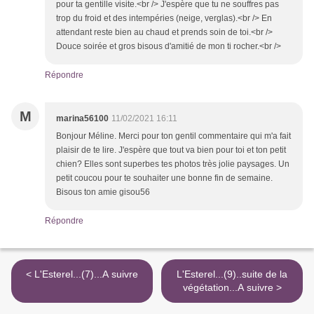
pour ta gentille visite.<br /> J'espère que tu ne souffres pas
trop du froid et des intempéries (neige, verglas).<br /> En
attendant reste bien au chaud et prends soin de toi.<br />
Douce soirée et gros bisous d'amitié de mon ti rocher.<br />
Répondre
M
marina56100
11/02/2021 16:11
Bonjour Méline. Merci pour ton gentil commentaire qui m'a fait
plaisir de te lire. J'espère que tout va bien pour toi et ton petit
chien? Elles sont superbes tes photos très jolie paysages. Un
petit coucou pour te souhaiter une bonne fin de semaine.
Bisous ton amie gisou56
Répondre
< L'Esterel...(7)...A suivre
L'Esterel...(9)..suite de la
végétation...A suivre >