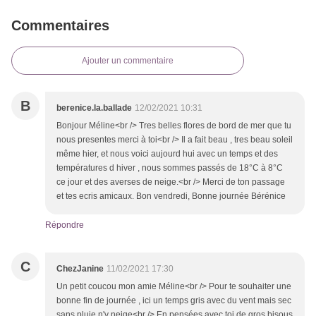
Commentaires
Ajouter un commentaire
B
berenice.la.ballade
12/02/2021 10:31
Bonjour Méline<br /> Tres belles flores de bord de mer que tu
nous presentes merci à toi<br /> Il a fait beau , tres beau soleil
même hier, et nous voici aujourd hui avec un temps et des
températures d hiver , nous sommes passés de 18°C à 8°C
ce jour et des averses de neige.<br /> Merci de ton passage
et tes ecris amicaux. Bon vendredi, Bonne journée Bérénice
Répondre
C
ChezJanine
11/02/2021 17:30
Un petit coucou mon amie Méline<br /> Pour te souhaiter une
bonne fin de journée , ici un temps gris avec du vent mais sec
sans pluie n'y neige<br /> En pensées avec toi de gros bisous