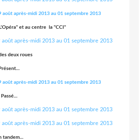
."L'Opéra" et au centre la "CCI"
des deux roues
Présent...
Passé...
 tandem...