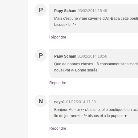
P
Papy Scham
03/02/2014 15:49
Mais c'est une vraie caverne d'Ali-Baba cette bouti
bisous.<br />
Répondre
P
Papy Scham
01/02/2014 18:56
Que de bonnes choses... à consommer sans modéra
nous).<br /> Bonne soirée.
Répondre
N
nays1
01/02/2014 17:30
Bonjour Mel<br /> c'est une jolie boutique bien ac
fin de journée<br /> bisous et a la pupuce ♥
Répondre