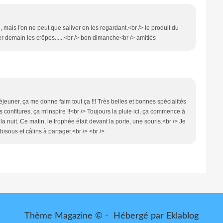
 mais l'on ne peut que saliver en les regardant.<br /> le produit du
er demain les crêpes......<br /> bon dimanche<br /> amitiés
éjeuner, ça me donne faim tout ça !!! Très belles et bonnes spécialités
onfitures, ça m'inspire !!<br /> Toujours la pluie ici, ça commence à
 la nuit. Ce matin, le trophée était devant la porte, une souris.<br /> Je
isous et câlins à partager.<br /> <br />
Thème Magazine © - Hébergé par
Eklablog