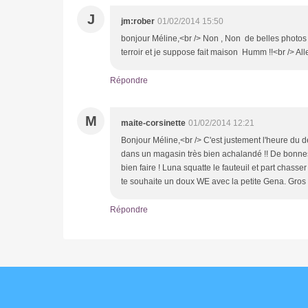
J
jm:rober
01/02/2014 15:50
bonjour Méline,<br /> Non , Non de belles photos ,
terroir et je suppose fait maison Humm !!<br /> All
Répondre
M
maite-corsinette
01/02/2014 12:21
Bonjour Méline,<br /> C'est justement l'heure du d
dans un magasin très bien achalandé !! De bonnes c
bien faire ! Luna squatte le fauteuil et part chasser
te souhaite un doux WE avec la petite Gena. Gros b
Répondre