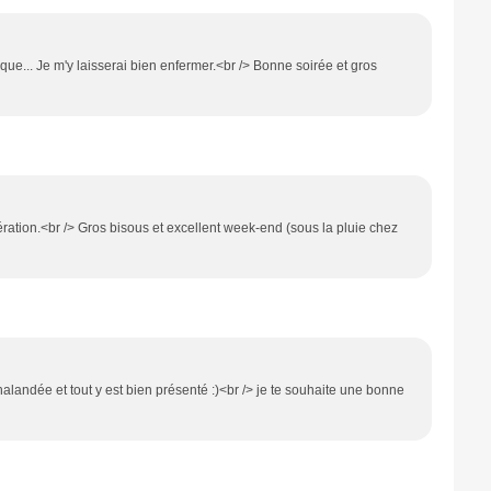
que... Je m'y laisserai bien enfermer.<br /> Bonne soirée et gros
tion.<br /> Gros bisous et excellent week-end (sous la pluie chez
halandée et tout y est bien présenté :)<br /> je te souhaite une bonne