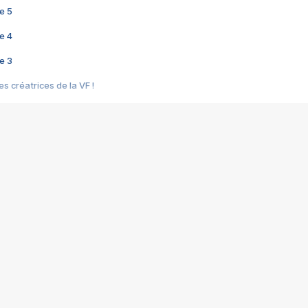
e 5
e 4
e 3
s créatrices de la VF !
e 2
e 1
e Mektoub My Love arrive enfin ! Rencontre avec Shaïn Boumedine et Sal
i : après Toni en famille
elle réalise le bouleversant Dites lui que je l'aime
ais ! Rencontre autour de Vie privée de Rebecca Zlotowski
 de Marguerite, Grave... Rencontre avec Ella Rumpf
 Les Rêveurs, un film intime sur la santé mentale