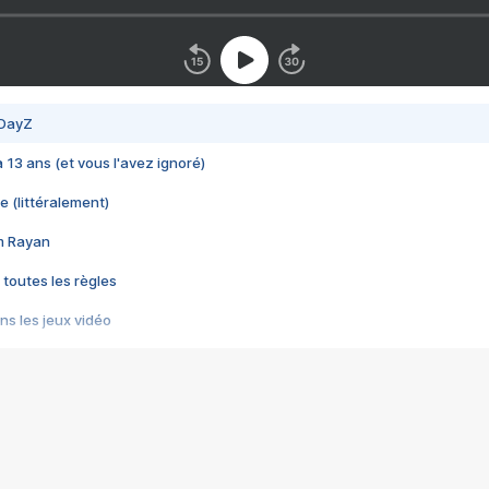
 DayZ
 a 13 ans (et vous l'avez ignoré)
e (littéralement)
im Rayan
 toutes les règles
s les jeux vidéo
us choquant de Rockstar ? - Le scandale BULLY
e plus moche de Steam
du RÊVE tourne au CAUCHEMAR
pendant 8 heures