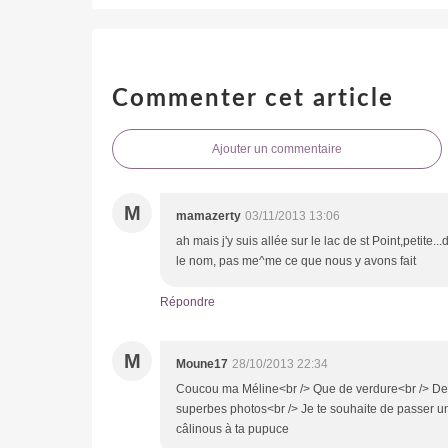
Commenter cet article
Ajouter un commentaire
M
mamazerty
03/11/2013 13:06
ah mais j'y suis allée sur le lac de st Point,petite..
le nom, pas me^me ce que nous y avons fait
Répondre
M
Moune17
28/10/2013 22:34
Coucou ma Méline<br /> Que de verdure<br /> De s
superbes photos<br /> Je te souhaite de passer un
câlinous à ta pupuce