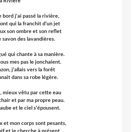
a Rivière
 bord j'ai passé la rivière,
ont qui la franchit d'un jet
aux son ombre et son reflet
le savon des lavandières.
gué qui chante à sa manière.
 sous mes pas le jonchaient.
azon, j'allais vers la forêt
nnait dans sa robe légère.
sé, mieux vêtu par cette eau
hair et par ma propre peau.
'aube et le ciel s'épousent.
x et mon corps sont pesants,
i soif et je cherche à présent