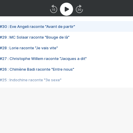
#30 : Eve Angeli raconte "Avant de partir"
#29 : MC Solaar raconte "Bouge de là"
28 : Lorie raconte "Je vais vite"
#27 : Christophe Willem raconte "Jacques a dit"
#26 : Chimène Badi raconte "Entre nous"
#25 : Indochine raconte "3e sexe"
#24 : Zaho raconte "C'est chelou"
#23 : Patrick Bruel raconte "Au café des délices"
#22 : Kyo raconte "Le chemin"
#21 : Nolwenn Leroy raconte "Cassé"