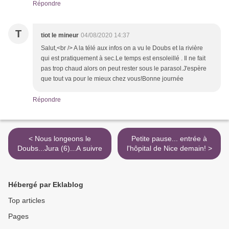
Répondre
T
tiot le mineur
04/08/2020 14:37
Salut,<br /> A la télé aux infos on a vu le Doubs et la rivière
qui est pratiquement à sec.Le temps est ensoleillé . Il ne fait
pas trop chaud alors on peut rester sous le parasol.J'espère
que tout va pour le mieux chez vous!Bonne journée
Répondre
< Nous longeons le
Petite pause... entrée à
Doubs...Jura (6)...A suivre
l'hôpital de Nice demain! >
Hébergé par Eklablog
Top articles
Pages