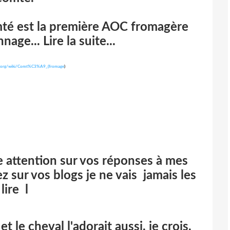
mté est la première AOC fromagère
age... Lire la suite...
ia.org/wiki/Comt%C3%A9_(fromage
)
re attention sur vos réponses à mes
 sur vos blogs je ne vais jamais les
lire l
t le cheval l'adorait aussi, je crois,