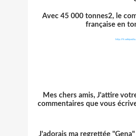
Avec 45 000 tonnes2, le co
française en tonn
http://fr.wikiped
Mes chers amis, J'attire vot
commentaires que vous écrivez
J'adorais ma
regrettée
"Gena" e