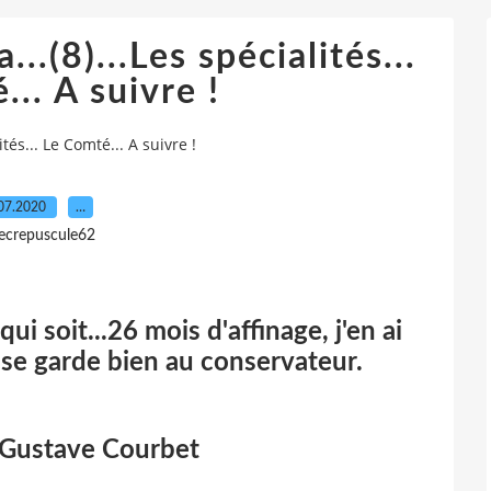
..(8)...Les spécialités...
.. A suivre !
ités... Le Comté... A suivre !
07.2020
…
lecrepuscule62
ui soit...26 mois d'affinage, j'en ai
 se garde bien au conservateur.
 Gustave Courbet