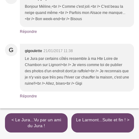
Bonjour Méline,<br /> Comme c'est joli.<br /> C'est beau la
neige quand même.<br /> Parfois mon Alsace me manque...
<br /> Bon week-end<br /> Bisous
Répondre
G
gigoulette
21/01/2017 11:38
Le Jura par certains côtés ressemble à ma Hte Loire de
Chambon sur Lignon!<br /> Je viens comme toi de publier
des photos d'un endroit dont je raffole!<br /> Je reconnais que
je n'y vais que très peu l'hiver car chauffer la maison, c'est une
ruine!!<br /> Allez, bises<br /> Gigi
Répondre
< Le Jura...Vu par un ami
Le Larmont...Suite et fin ! >
du Jura !