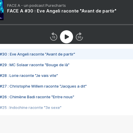
FACE A - un podcast Purecharts
FACE A #30 : Eve Angeli raconte "Avant de partir"
#30 : Eve Angeli raconte "Avant de partir"
#29 : MC Solaar raconte "Bouge de là"
28 : Lorie raconte "Je vais vite"
#27 : Christophe Willem raconte "Jacques a dit"
#26 : Chimène Badi raconte "Entre nous"
#25 : Indochine raconte "3e sexe"
#24 : Zaho raconte "C'est chelou"
#23 : Patrick Bruel raconte "Au café des délices"