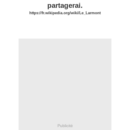
partagerai.
https://fr.wikipedia.org/wiki/Le_Larmont
Faceboo meline Dsg
Publicité