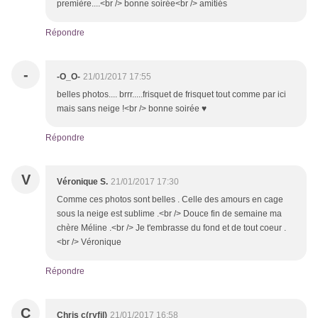
première....<br /> bonne soirée<br /> amitiés
Répondre
-
-O_O-
21/01/2017 17:55
belles photos.... brrr.....frisquet de frisquet tout comme par ici
mais sans neige !<br /> bonne soirée ♥
Répondre
V
Véronique S.
21/01/2017 17:30
Comme ces photos sont belles . Celle des amours en cage
sous la neige est sublime .<br /> Douce fin de semaine ma
chère Méline .<br /> Je t'embrasse du fond et de tout coeur .
<br /> Véronique
Répondre
C
Chris c(ryfil)
21/01/2017 16:58