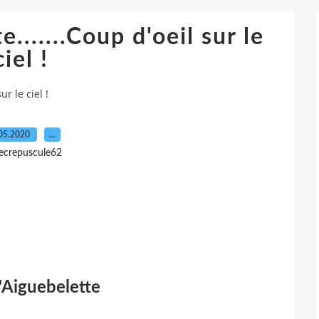
.......Coup d'oeil sur le
ciel !
ur le ciel !
05.2020
…
lecrepuscule62
d'Aiguebelette