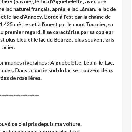
béry (Savoie), le lac d'Aiguebelette, avec une
 lac naturel français, après le lac Léman, le lac de
et le lac d'Annecy. Bordé à l'est par la chaîne de
1 425 mètres et à l'ouest par le mont Tournier, sa
 premier regard, il se caractérise par sa couleur
st plus bleu et le lac du Bourget plus souvent gris
acier.
communes riveraines : Aiguebelette, Lépin-le-Lac,
nces. Dans la partie sud du lac se trouvent deux
rées de roselières.
_________________
rouvé ce ciel pris depuis ma voiture.
Cassien que nous verrons plus tard