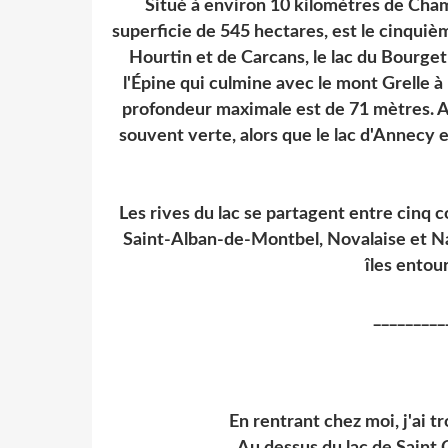
Situé à environ 10 kilomètres de Cham
superficie de 545 hectares, est le cinquième
Hourtin et de Carcans, le lac du Bourget 
l'Épine qui culmine avec le mont Grelle à 
profondeur maximale est de 71 mètres. Au
souvent verte, alors que le lac d'Annecy e
Les rives du lac se partagent entre cinq 
Saint-Alban-de-Montbel, Novalaise et Na
îles entou
_________
En rentrant chez moi, j'ai t
Au dessus du lac de Saint 