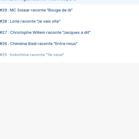
#29 : MC Solaar raconte "Bouge de là"
28 : Lorie raconte "Je vais vite"
#27 : Christophe Willem raconte "Jacques a dit"
#26 : Chimène Badi raconte "Entre nous"
#25 : Indochine raconte "3e sexe"
#24 : Zaho raconte "C'est chelou"
#23 : Patrick Bruel raconte "Au café des délices"
#22 : Kyo raconte "Le chemin"
#21 : Nolwenn Leroy raconte "Cassé"
#20 : Patrick Hernandez raconte "Born to be alive"
#19 : Lorie raconte "Près de moi"
#18 : Michael Jones raconte "A nos actes manqués" (avec Jean-Jacque