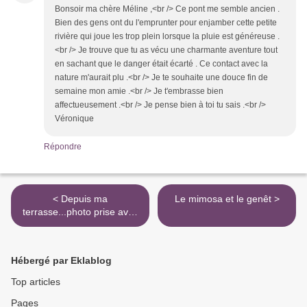
Bonsoir ma chère Méline ,<br /> Ce pont me semble ancien .
Bien des gens ont du l'emprunter pour enjamber cette petite
rivière qui joue les trop plein lorsque la pluie est généreuse .
<br /> Je trouve que tu as vécu une charmante aventure tout
en sachant que le danger était écarté . Ce contact avec la
nature m'aurait plu .<br /> Je te souhaite une douce fin de
semaine mon amie .<br /> Je t'embrasse bien
affectueusement .<br /> Je pense bien à toi tu sais .<br />
Véronique
Répondre
< Depuis ma
Le mimosa et le genêt >
terrasse...photo prise avec
le portable
Hébergé par Eklablog
Top articles
Pages