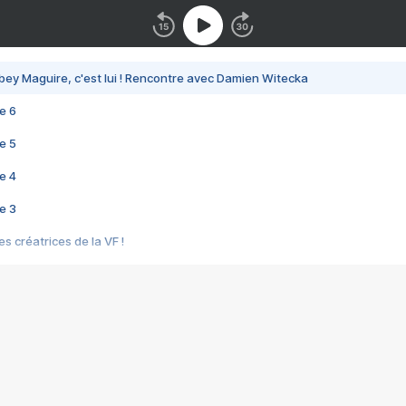
bey Maguire, c'est lui ! Rencontre avec Damien Witecka
e 6
e 5
e 4
e 3
s créatrices de la VF !
e 2
e 1
e Mektoub My Love arrive enfin ! Rencontre avec Shaïn Boumedine et Sal
i : après Toni en famille
elle réalise le bouleversant Dites lui que je l'aime