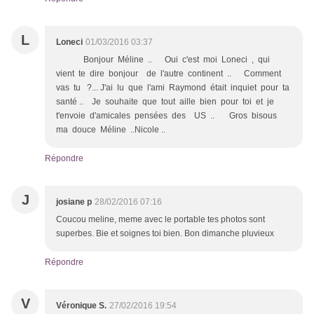
L
Loneci
01/03/2016 03:37
Bonjour Méline .. Oui c'est moi Loneci , qui
vient te dire bonjour de l'autre continent .. Comment
vas tu ?... J'ai lu que l'ami Raymond était inquiet pour ta
santé .. Je souhaite que tout aille bien pour toi et je
t'envoie d'amicales pensées des US .. Gros bisous
ma douce Méline ..Nicole ..
Répondre
J
josiane p
28/02/2016 07:16
Coucou meline, meme avec le portable tes photos sont
superbes. Bie et soignes toi bien. Bon dimanche pluvieux
Répondre
V
Véronique S.
27/02/2016 19:54