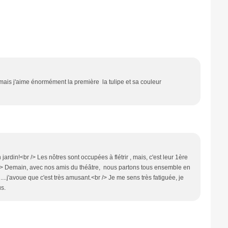
 mais j'aime énormément la première la tulipe et sa couleur
jardin!<br /> Les nôtres sont occupées à flétrir , mais, c'est leur 1ère
/> Demain, avec nos amis du théâtre, nous partons tous ensemble en
...j'avoue que c'est très amusant.<br /> Je me sens très fatiguée, je
us.