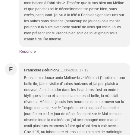
mon balcon à l'abri.<br /> J'espère que tu vas bien ma Méline
et que par chez toi le déconfinement se passe bien, sans
excès, car quand j'ai vu à la télé à Paris des gens les uns sur
les autres sans distance (beaucoup de jeunes) cela me fait
peur pour la suite avec cette saleté de virus qui est toujours
bien présent.<br /> Prends bien soin de toi et gros bisous
d'amitié de l'île intense.
Répondre
F
Françoise (Réunion)
11/05/2020 17:19
Bonsoir ma douce amie Méline<br /> Même si j'habite sur une
belle île, j'aime visiter d'autres horizons et j'ai pris plaisir à
nouveau à me balader dans les Issambres c'est un endroit
idyllique si beau et calme et la mer est si belle, tu m'as fait
rêver ma Méline et je suis très heureuse de te retrouver sur la
blogo mon amie.<br /> J'espère que tu as passé une belle
journée en ce 1er jour de déconfinement.<br /> Moi ce matin
absente toute la matinée car j'ai accompagné mon mari qui
avait plusieurs examens à faire qui n'ont rien à voir avec le
Covid-19, au laboratoire et ensuite au cabinet de radiologie