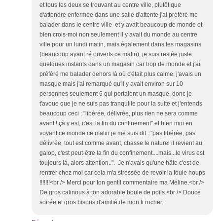
et tous les deux se trouvant au centre ville, plutôt que
d'attendre enfermée dans une salle d'attente j'ai préféré me
balader dans le centre ville et y avait beaucoup de monde et
bien crois-moi non seulement il y avait du monde au centre
ville pour un lundi matin, mais également dans les magasins
(beaucoup ayant ré ouverts ce matin), je suis restée juste
quelques instants dans un magasin car trop de monde et j'ai
préféré me balader dehors là où c'était plus calme, j'avais un
masque mais j'ai remarqué qu'il y avait environ sur 10
personnes seulement 6 qui portaient un masque, donc je
t'avoue que je ne suis pas tranquille pour la suite et j'entends
beaucoup ceci : "libérée, délivrée, plus rien ne sera comme
avant ! çà y est, c'est la fin du confinement" et bien moi en
voyant ce monde ce matin je me suis dit : "pas libérée, pas
délivrée, tout est comme avant, chasse le naturel il revient au
galop, c'est peut-être la fin du confinement....mais...le virus est
toujours là, alors attention..". Je n'avais qu'une hâte c'est de
rentrer chez moi car cela m'a stressée de revoir la foule houps
!!!!!!!<br /> Merci pour ton gentil commentaire ma Méline.<br />
De gros calinous à ton adorable boule de poils.<br /> Douce
soirée et gros bisous d'amitié de mon ti rocher.