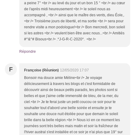
a peine 7° <br /> au levé du jour et un bon 15 ° <br /> au cœur
de l'après midi heureusement <br /> le soleil nous as
accompagné , <br /> ainsi que le maître des vents, dieu Éole,.
<br /> Troisième jours de liberté, et ma sortie <br /> sera pour
rendre visite a mon podologue!<br /> Bon mercredi, bon soleil
si les astres <br /> veulent bien être avec nous...<br /> Amitiés
#^&^# Bisous<br /> .*J-G-R-C-2020*. <br />
Répondre
F
Françoise (Réunion)
12/05/2020 17:07
Bonsoir ma douce amie Méline<br /> Je voyage
délicieusement à travers les blogs et c'est formidable de
découvrir ainsi de beaux petits paradis, tes photos sont si
belles et que j'aime cette immensité de bleu, de la mer, du
ciel.<br /> Je te ferai juste un petit coucou ce soir pour te
souhaiter tout d'abord une belle soirée et ensuite je te
souhaite une douce nuit étoilée pour que demain le soleil
brille dans ta belle région.<br /> Nous ici en ce moment les
journées sont très belles mais matin et soir la fraîcheur de
l'hiver austral s'est installée et ce soir je n'ai plus que 19° sur