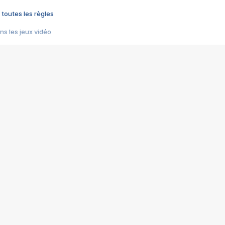
 toutes les règles
s les jeux vidéo
us choquant de Rockstar ? - Le scandale BULLY
e plus moche de Steam
du RÊVE tourne au CAUCHEMAR
pendant 8 heures
it… à tort
umiliés par un jeu vidéo
ire - Final Fantasy 8
ti un empire - Age of Empires
story DOFUS
tard, il crée l'un des pires jeux de tous les temps, MindsEye.