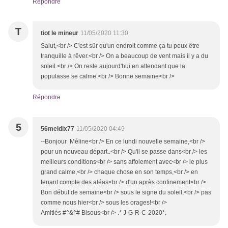
Répondre
T
tiot le mineur
11/05/2020 11:30
Salut,<br /> C'est sûr qu'un endroit comme ça tu peux être
tranquille à rêver.<br /> On a beaucoup de vent mais il y a du
soleil.<br /> On reste aujourd'hui en attendant que la
populasse se calme.<br /> Bonne semaine<br />
Répondre
5
56meldix77
11/05/2020 04:49
--Bonjour Méline<br /> En ce lundi nouvelle semaine,<br />
pour un nouveau départ..<br /> Qu'il se passe dans<br /> les
meilleurs conditions<br /> sans affolement avec<br /> le plus
grand calme,<br /> chaque chose en son temps,<br /> en
tenant compte des aléas<br /> d'un après confinement<br />
Bon début de semaine<br /> sous le signe du soleil,<br /> pas
comme nous hier<br /> sous les orages!<br />
Amitiés #^&^# Bisous<br /> .* J-G-R-C-2020*.