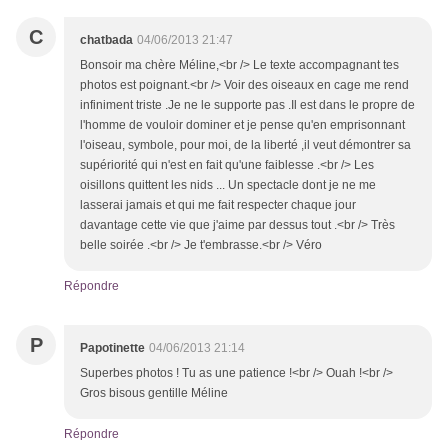
C
chatbada
04/06/2013 21:47
Bonsoir ma chère Méline,<br /> Le texte accompagnant tes
photos est poignant.<br /> Voir des oiseaux en cage me rend
infiniment triste .Je ne le supporte pas .Il est dans le propre de
l'homme de vouloir dominer et je pense qu'en emprisonnant
l'oiseau, symbole, pour moi, de la liberté ,il veut démontrer sa
supériorité qui n'est en fait qu'une faiblesse .<br /> Les
oisillons quittent les nids ... Un spectacle dont je ne me
lasserai jamais et qui me fait respecter chaque jour
davantage cette vie que j'aime par dessus tout .<br /> Très
belle soirée .<br /> Je t'embrasse.<br /> Véro
Répondre
P
Papotinette
04/06/2013 21:14
Superbes photos ! Tu as une patience !<br /> Ouah !<br />
Gros bisous gentille Méline
Répondre