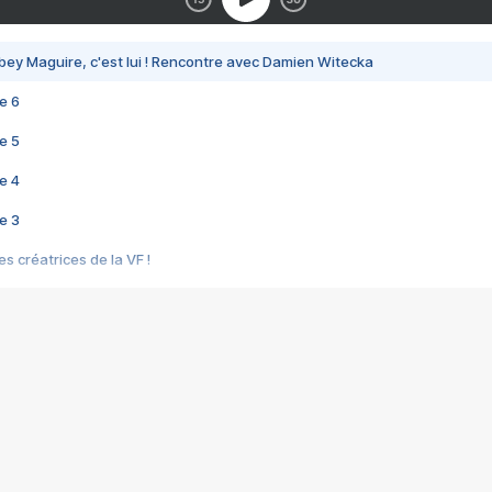
bey Maguire, c'est lui ! Rencontre avec Damien Witecka
e 6
e 5
e 4
e 3
s créatrices de la VF !
e 2
e 1
e Mektoub My Love arrive enfin ! Rencontre avec Shaïn Boumedine et Sal
i : après Toni en famille
elle réalise le bouleversant Dites lui que je l'aime