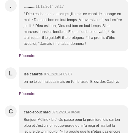
.
............
11/12/2014 08:17
* Dieu est bon en tout temps ;Il a mis ce chant de louange en
moi. * Dieu est bon en tout temps ;A travers la nuit, sa lumière
jaillit. * Dieu est bon, Dieu est bon en tout temps !Si tu
marches dans les ténèbres Et que l’ombre t’envahit, * Ne
crains pas, il te guideEt il te protégera. * Il a promis d’être
avec toi, * Jamais il ne t’abandonnera !
Répondre
L
les cafards
07/12/2014 09:07
on ne te connait pas mais on t'embrasse; Bizzz des Caphys
Répondre
C
carolebouchard
07/12/2014 06:48
Bonjour Méline,<br /> Je passe pour la première fois sur ton
blog et c'est un joli rouge-gorge qui m'a reçu et m'a fait la
lecture de ton mot.<br /> Il a ajouté que tu n'étais pas encore