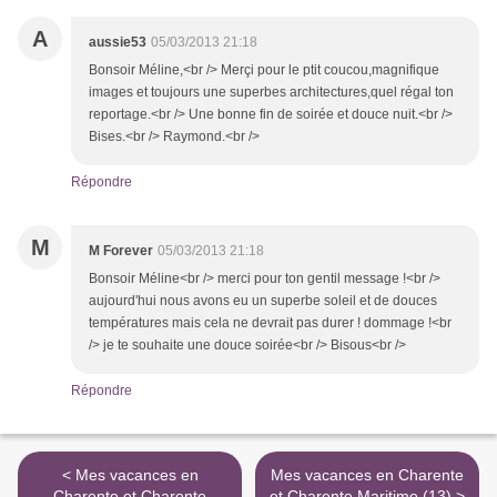
A
aussie53
05/03/2013 21:18
Bonsoir Méline,<br /> Merçi pour le ptit coucou,magnifique
images et toujours une superbes architectures,quel régal ton
reportage.<br /> Une bonne fin de soirée et douce nuit.<br />
Bises.<br /> Raymond.<br />
Répondre
M
M Forever
05/03/2013 21:18
Bonsoir Méline<br /> merci pour ton gentil message !<br />
aujourd'hui nous avons eu un superbe soleil et de douces
températures mais cela ne devrait pas durer ! dommage !<br
/> je te souhaite une douce soirée<br /> Bisous<br />
Répondre
< Mes vacances en
Mes vacances en Charente
Charente et Charente
et Charente Maritime (13) >