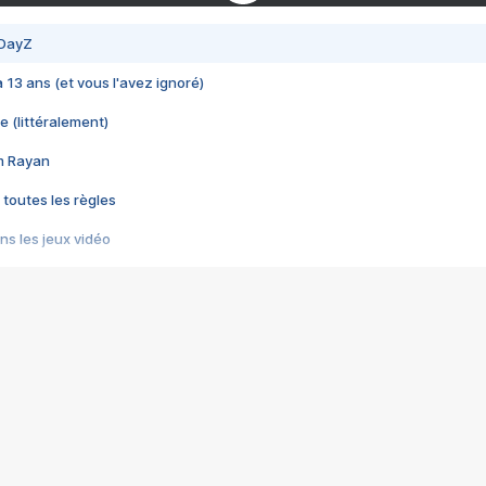
 DayZ
 a 13 ans (et vous l'avez ignoré)
e (littéralement)
im Rayan
 toutes les règles
s les jeux vidéo
us choquant de Rockstar ? - Le scandale BULLY
e plus moche de Steam
du RÊVE tourne au CAUCHEMAR
pendant 8 heures
it… à tort
umiliés par un jeu vidéo