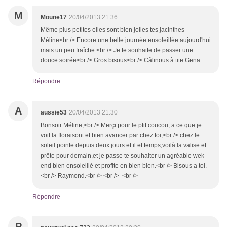
M
Moune17
20/04/2013 21:36
Même plus petites elles sont bien jolies tes jacinthes
Méline<br /> Encore une belle journée ensoleillée aujourd'hui
mais un peu fraîche.<br /> Je te souhaite de passer une
douce soirée<br /> Gros bisous<br /> Câlinous à tite Gena
Répondre
A
aussie53
20/04/2013 21:30
Bonsoir Méline,<br /> Merçi pour le ptit coucou, a ce que je
voit la floraisont et bien avancer par chez toi,<br /> chez le
soleil pointe depuis deux jours et il et temps,voilà la valise et
prête pour demain,et je passe te souhaiter un agréable wek-
end bien ensoleillé et profite en bien bien.<br /> Bisous a toi.
<br /> Raymond.<br /> <br /> <br />
Répondre
P