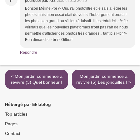
pourquoi pas 732
20/04/2013 20:20
Bonsoir Méline.<br /> Oui, j'ai photofiltre et je sais alléger les
photos mais mon essai était de voir si l'hébergement prenait
les photos en grand ou s'il les réduisait: il les réduit !<br /> Je
vérifiais que les nouvelles plateformes n'ont pas l'air de nous
permettre d'afficher des photos très grandes... tant pis !<br />
Bon dimanche.<br /> Gilbert
Répondre
< Mon jardin commence à
Mon jardin commence à
revivre (3) Quel bonheur !
revivre (5) Les jonquilles ! >
Hébergé par Eklablog
Top articles
Pages
Contact