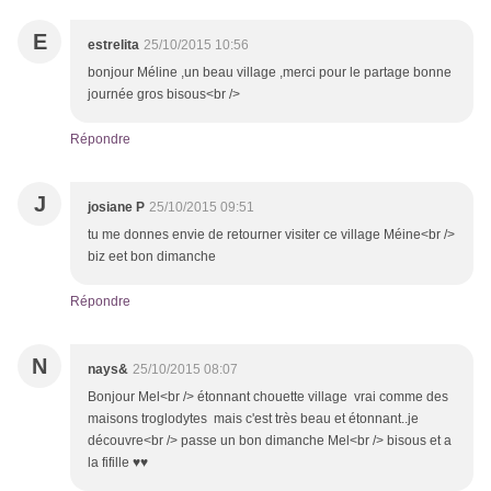
E
estrelita
25/10/2015 10:56
bonjour Méline ,un beau village ,merci pour le partage bonne
journée gros bisous<br />
Répondre
J
josiane P
25/10/2015 09:51
tu me donnes envie de retourner visiter ce village Méine<br />
biz eet bon dimanche
Répondre
N
nays&
25/10/2015 08:07
Bonjour Mel<br /> étonnant chouette village vrai comme des
maisons troglodytes mais c'est très beau et étonnant..je
découvre<br /> passe un bon dimanche Mel<br /> bisous et a
la fifille ♥♥