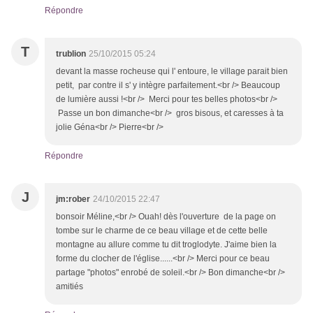
Répondre
T
trublion
25/10/2015 05:24
devant la masse rocheuse qui l' entoure, le village parait bien
petit, par contre il s' y intègre parfaitement.<br /> Beaucoup
de lumière aussi !<br /> Merci pour tes belles photos<br />
Passe un bon dimanche<br /> gros bisous, et caresses à ta
jolie Géna<br /> Pierre<br />
Répondre
J
jm:rober
24/10/2015 22:47
bonsoir Méline,<br /> Ouah! dès l'ouverture de la page on
tombe sur le charme de ce beau village et de cette belle
montagne au allure comme tu dit troglodyte. J'aime bien la
forme du clocher de l'église......<br /> Merci pour ce beau
partage "photos" enrobé de soleil.<br /> Bon dimanche<br />
amitiés