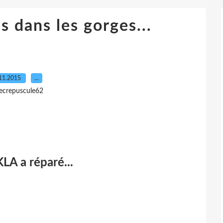
 dans les gorges...
11.2015
…
lecrepuscule62
KLA a réparé...