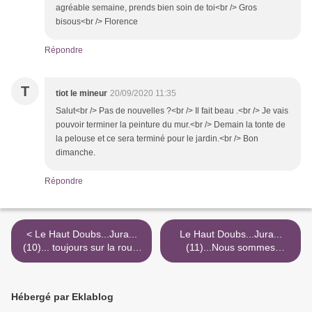
agréable semaine, prends bien soin de toi<br /> Gros
bisous<br /> Florence
Répondre
T
tiot le mineur
20/09/2020 11:35
Salut<br /> Pas de nouvelles ?<br /> Il fait beau .<br /> Je vais
pouvoir terminer la peinture du mur.<br /> Demain la tonte de
la pelouse et ce sera terminé pour le jardin.<br /> Bon
dimanche.
Répondre
< Le Haut Doubs...Jura...
Le Haut Doubs...Jura...
(10)... toujours sur la route
(11)...Nous sommes
de Pontarlier...Nous suivons
toujours sur la route de
le Doubs...A suivre
Pontarlier ! >
Hébergé par Eklablog