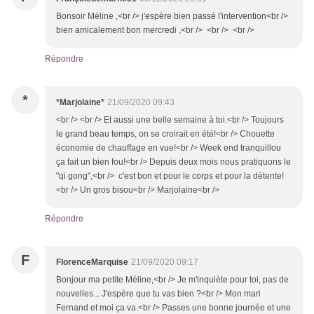
Bonsoir Méline ,<br /> j'espère bien passé l'intervention<br />
bien amicalement bon mercredi ,<br /> <br /> <br />
Répondre
*
*Marjolaine*
21/09/2020 09:43
<br /> <br /> Et aussi une belle semaine à toi.<br /> Toujours
le grand beau temps, on se croirait en été!<br /> Chouette
économie de chauffage en vue!<br /> Week end tranquillou
ça fait un bien fou!<br /> Depuis deux mois nous pratiquons le
"qi gong",<br /> c'est bon et pour le corps et pour la détente!
<br /> Un gros bisou<br /> Marjolaine<br />
Répondre
F
FlorenceMarquise
21/09/2020 09:17
Bonjour ma petite Méline,<br /> Je m'inquiète pour toi, pas de
nouvelles... J'espère que tu vas bien ?<br /> Mon mari
Fernand et moi ça va.<br /> Passes une bonne journée et une