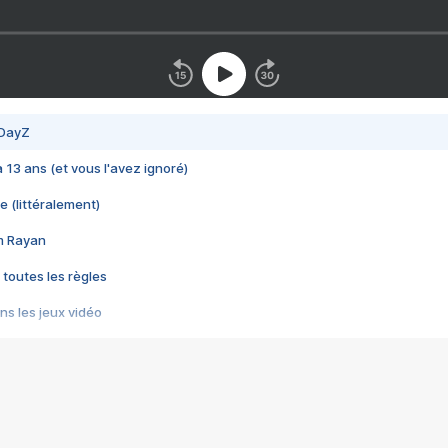
 DayZ
 a 13 ans (et vous l'avez ignoré)
e (littéralement)
im Rayan
 toutes les règles
s les jeux vidéo
us choquant de Rockstar ? - Le scandale BULLY
e plus moche de Steam
du RÊVE tourne au CAUCHEMAR