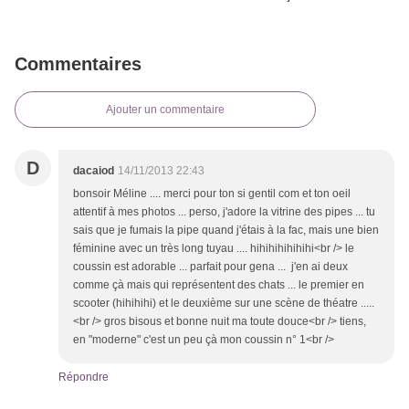
Commentaires
Ajouter un commentaire
D
dacaiod
14/11/2013 22:43
bonsoir Méline .... merci pour ton si gentil com et ton oeil
attentif à mes photos ... perso, j'adore la vitrine des pipes ... tu
sais que je fumais la pipe quand j'étais à la fac, mais une bien
féminine avec un très long tuyau .... hihihihihihihi<br /> le
coussin est adorable ... parfait pour gena ... j'en ai deux
comme çà mais qui représentent des chats ... le premier en
scooter (hihihihi) et le deuxième sur une scène de théatre .....
<br /> gros bisous et bonne nuit ma toute douce<br /> tiens,
en "moderne" c'est un peu çà mon coussin n° 1<br />
Répondre