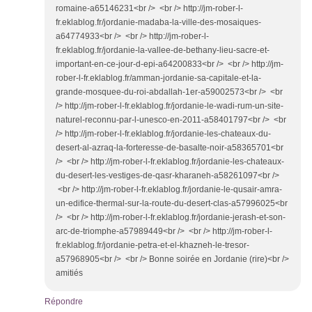
romaine-a65146231<br /> <br /> http://jm-rober-l-
fr.eklablog.fr/jordanie-madaba-la-ville-des-mosaiques-
a64774933<br /> <br /> http://jm-rober-l-
fr.eklablog.fr/jordanie-la-vallee-de-bethany-lieu-sacre-et-
important-en-ce-jour-d-epi-a64200833<br /> <br /> http://jm-
rober-l-fr.eklablog.fr/amman-jordanie-sa-capitale-et-la-
grande-mosquee-du-roi-abdallah-1er-a59002573<br /> <br
/> http://jm-rober-l-fr.eklablog.fr/jordanie-le-wadi-rum-un-site-
naturel-reconnu-par-l-unesco-en-2011-a58401797<br /> <br
/> http://jm-rober-l-fr.eklablog.fr/jordanie-les-chateaux-du-
desert-al-azraq-la-forteresse-de-basalte-noir-a58365701<br
/> <br /> http://jm-rober-l-fr.eklablog.fr/jordanie-les-chateaux-
du-desert-les-vestiges-de-qasr-kharaneh-a58261097<br />
<br /> http://jm-rober-l-fr.eklablog.fr/jordanie-le-qusair-amra-
un-edifice-thermal-sur-la-route-du-desert-clas-a57996025<br
/> <br /> http://jm-rober-l-fr.eklablog.fr/jordanie-jerash-et-son-
arc-de-triomphe-a57989449<br /> <br /> http://jm-rober-l-
fr.eklablog.fr/jordanie-petra-et-el-khazneh-le-tresor-
a57968905<br /> <br /> Bonne soirée en Jordanie (rire)<br />
amitiés
Répondre