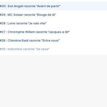
#30 : Eve Angeli raconte "Avant de partir"
#29 : MC Solaar raconte "Bouge de là"
28 : Lorie raconte "Je vais vite"
#27 : Christophe Willem raconte "Jacques a dit"
#26 : Chimène Badi raconte "Entre nous"
#25 : Indochine raconte "3e sexe"
#24 : Zaho raconte "C'est chelou"
#23 : Patrick Bruel raconte "Au café des délices"
#22 : Kyo raconte "Le chemin"
#21 : Nolwenn Leroy raconte "Cassé"
#20 : Patrick Hernandez raconte "Born to be alive"
#19 : Lorie raconte "Près de moi"