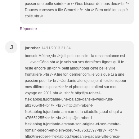
passer une belle soirée<br /> Gros bisous de nous deux<br />
Douces caresses à tite Gena<br /> <br /> Bien noté ton copié
collé.<br />
Répondre
J
jm:rober
14/11/2013 21:34
bonsoir Méline,<br /> joli petit coussin , la ressemblance est
......avec Géna.<br /> je vois sur ses dernières lignes qu'il te
reste encore un<br /> petit amour pour cette belle ville
frontalière .<br /> A lire ton dernier com, je vois que tu a une
passion pour la<br /> Jordanie alors je te joint les liens pour
mes différents posts<br /> et photos qui traitent sur mon
voyage en 2011.<br /> <br /> http://jm-rober-l-
fr.eklablog.fr/jordanie-une-balade-dans-le-wadi-rum-
a81705494<br /> <br /> http://jm-rober-l-
fr.eklablog.fr/jordanie-amman-et-la-citadelle-jabal-el-qal-a-
a78651255<br /> <br /> http://jm-rober-l-
fr.eklablog.fr/jordanie-amman-son-origine-et-son-theatre-
romain-odeon-en-plein-coeur--a67531597<br /> <br />
http://jm-rober-l-fr.eklablog.fr/jordanie-gadara-ville-greco-