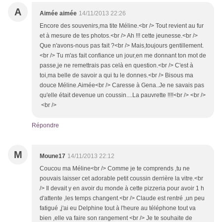
A
Aimée aimée
14/11/2013 22:26
Encore des souvenirs,ma tite Méline.<br /> Tout revient au fur
et à mesure de tes photos.<br /> Ah !!! cette jeunesse.<br />
Que n'avons-nous pas fait ?<br /> Mais,toujours gentillement.
<br /> Tu m'as fait confiance un jour,en me donnant ton mot de
passe,je ne remettrais pas celà en question.<br /> C'est à
toi,ma belle de savoir a qui tu le donnes.<br /> Bisous ma
douce Méline.Aimée<br /> Caresse à Gena..Je ne savais pas
qu'elle était devenue un coussin....La pauvrette !!!!<br /> <br />
<br />
Répondre
M
Moune17
14/11/2013 22:12
Coucou ma Méline<br /> Comme je te comprends ,tu ne
pouvais laisser cet adorable petit coussin derrière la vitre.<br
/> Il devait y en avoir du monde à cette pizzeria pour avoir 1 h
d'attente ,les temps changent.<br /> Claude est rentré ,un peu
fatigué ,j'ai eu Delphine tout à l'heure au téléphone tout va
bien ,elle va faire son rangement <br /> Je te souhaite de