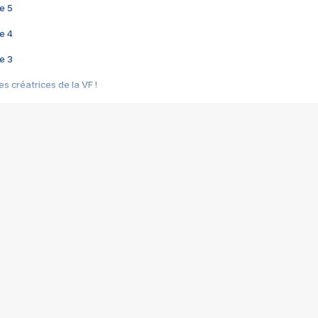
e 5
e 4
e 3
s créatrices de la VF !
e 2
e 1
e Mektoub My Love arrive enfin ! Rencontre avec Shaïn Boumedine et Sal
i : après Toni en famille
elle réalise le bouleversant Dites lui que je l'aime
ais ! Rencontre autour de Vie privée de Rebecca Zlotowski
 de Marguerite, Grave... Rencontre avec Ella Rumpf
 Les Rêveurs, un film intime sur la santé mentale
a avec un film sur le mouvement des Gilets jaunes