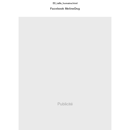
E0_taille_humaine.html
Facebook MelineDsg
Publicité