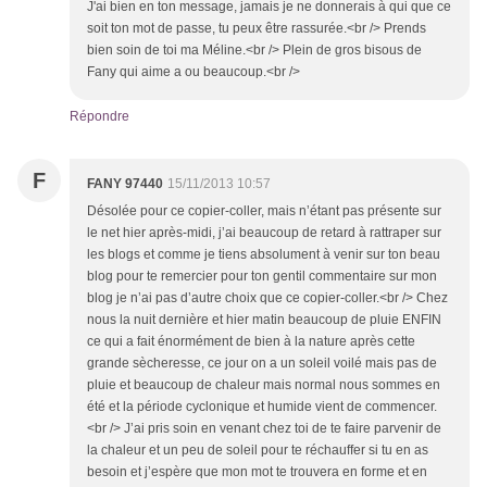
J'ai bien en ton message, jamais je ne donnerais à qui que ce
soit ton mot de passe, tu peux être rassurée.<br /> Prends
bien soin de toi ma Méline.<br /> Plein de gros bisous de
Fany qui aime a ou beaucoup.<br />
Répondre
F
FANY 97440
15/11/2013 10:57
Désolée pour ce copier-coller, mais n’étant pas présente sur
le net hier après-midi, j’ai beaucoup de retard à rattraper sur
les blogs et comme je tiens absolument à venir sur ton beau
blog pour te remercier pour ton gentil commentaire sur mon
blog je n’ai pas d’autre choix que ce copier-coller.<br /> Chez
nous la nuit dernière et hier matin beaucoup de pluie ENFIN
ce qui a fait énormément de bien à la nature après cette
grande sècheresse, ce jour on a un soleil voilé mais pas de
pluie et beaucoup de chaleur mais normal nous sommes en
été et la période cyclonique et humide vient de commencer.
<br /> J’ai pris soin en venant chez toi de te faire parvenir de
la chaleur et un peu de soleil pour te réchauffer si tu en as
besoin et j’espère que mon mot te trouvera en forme et en