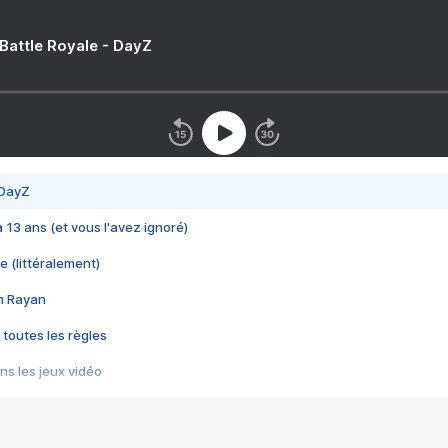
 Battle Royale - DayZ
 DayZ
 a 13 ans (et vous l'avez ignoré)
e (littéralement)
im Rayan
 toutes les règles
s les jeux vidéo
us choquant de Rockstar ? - Le scandale BULLY
e plus moche de Steam