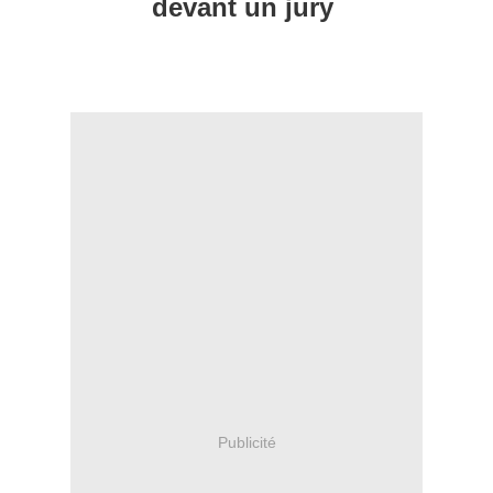
devant un jury
Faceboo meline Ds
Publicité