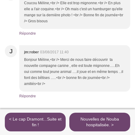
Coucou Méline,<br /> Elle est trop mignonne.<br /> En plus
elle a l'air coquine.<br /> Oh mais c'est un hamburger qu'elle
mange sur la dernière photo ! <br /> Bonne fin de journée<br
/> Gros bisous
Répondre
J
jm:rober
03/08/2017 11:40
Bonjour Méline,<br /> Merci de nous faire découvrir ta
nouvelle compagne canine , elle est toute mignonne......Eh
oui comme tout jeune animal .....il joue et en même temps ...il
font des bêtises ......<br /> bonne fin de journée<br />
amitiés<br />
Répondre
< Le cap Dramont...Suite et
Nouvelles de Nouba
fin !
hospitalisée. >