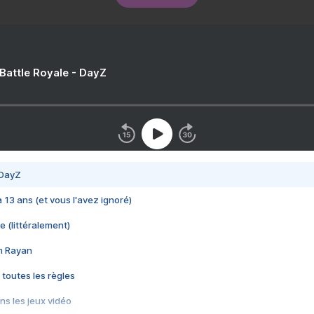
 Battle Royale - DayZ
 DayZ
 a 13 ans (et vous l'avez ignoré)
e (littéralement)
im Rayan
 toutes les règles
s les jeux vidéo