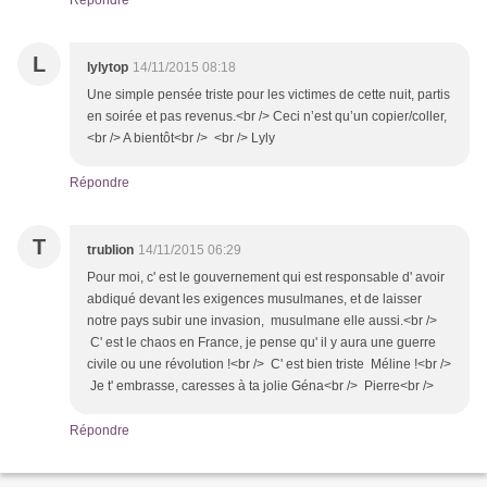
Répondre
L
lylytop
14/11/2015 08:18
Une simple pensée triste pour les victimes de cette nuit, partis
en soirée et pas revenus.<br /> Ceci n’est qu’un copier/coller,
<br /> A bientôt<br /> <br /> Lyly
Répondre
T
trublion
14/11/2015 06:29
Pour moi, c' est le gouvernement qui est responsable d' avoir
abdiqué devant les exigences musulmanes, et de laisser
notre pays subir une invasion, musulmane elle aussi.<br />
C' est le chaos en France, je pense qu' il y aura une guerre
civile ou une révolution !<br /> C' est bien triste Méline !<br />
Je t' embrasse, caresses à ta jolie Géna<br /> Pierre<br />
Répondre