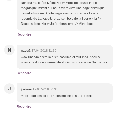
Bonjour ma chère Méline<br /> Merci de nous offrir ce
magnifique instant qui nous fait revivre une page historique
de notre histoire . Cette frégate est à tout jamais lié à la
légende de La Fayette et au symbole de la liberté .<br />
Douce soirée .<br /> Je t'embrasse<br /> Véronique
Répondre
N
nays&
17/04/2018 11:35
waw une vraie fête là et en costume et tout<br /> beau a
voir<br /> douce journée Mel<br /> bisous et a tite Nouba ☺♥
Répondre
J
josiane
17/04/2018 06:34
Merci pour ces jolies photos meline et a tres bientot
Répondre