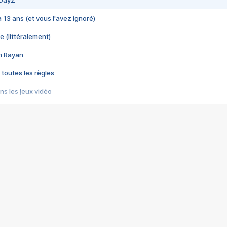
 DayZ
 a 13 ans (et vous l'avez ignoré)
e (littéralement)
im Rayan
 toutes les règles
s les jeux vidéo
us choquant de Rockstar ? - Le scandale BULLY
e plus moche de Steam
du RÊVE tourne au CAUCHEMAR
pendant 8 heures
it… à tort
umiliés par un jeu vidéo
ire - Final Fantasy 8