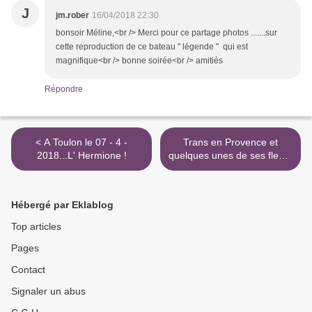
J
jm.rober
16/04/2018 22:30
bonsoir Méline,<br /> Merci pour ce partage photos .......sur
cette reproduction de ce bateau " légende " qui est
magnifique<br /> bonne soirée<br /> amitiés
Répondre
< A Toulon le 07 - 4 -
Trans en Provence et
2018...L' Hermione !
quelques unes de ses fleurs
! >
Hébergé par Eklablog
Top articles
Pages
Contact
Signaler un abus