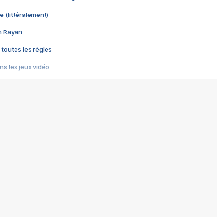
e (littéralement)
im Rayan
 toutes les règles
s les jeux vidéo
us choquant de Rockstar ? - Le scandale BULLY
e plus moche de Steam
du RÊVE tourne au CAUCHEMAR
pendant 8 heures
it… à tort
umiliés par un jeu vidéo
ire - Final Fantasy 8
ti un empire - Age of Empires