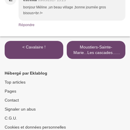
estrelita
09/05/2017 13:23
bonjour Méline ,un beau village ,bonne journée gros
bisous<br />
Répondre
< Cavalaire !
Moustiers-Sainte-
Marie...Les cascades...A
suivre sur la ville ! >
Hébergé par Eklablog
Top articles
Pages
Contact
Signaler un abus
C.G.U.
Cookies et données personnelles